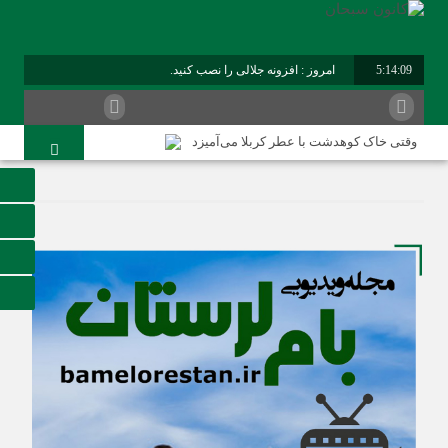
5:14:10
امروز : افزونه جلالی را نصب کنید.
برابر با : Sunday - 9 August - 2026
وقتی خاک کوهدشت با عطر کربلا می‌آمیزد
امام حسین شهید نماز است
هلاکت چهار شرور مسلح وکشف ۷۰۰ کیلوگرم مواد مخدر
کوهدشت در آستانه اربعین و خدمت‌ به زائرین
شورای پیشگیری از وقوع جرم کوهدشت برگزار شد
سوداگران مرگ در تور اطلاعاتی عملیاتی تکاوران فراجا
کوهدشت در آستانه اربعین؛ از آمادگی زیرساختی تا آمادگی
مردمی
تحول در زیرساخت‌های جاده‌ای کوهدشت برای تسهیل تردد
زائران اربعین