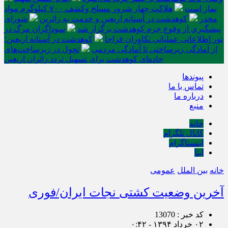
نماز است
هلاکت چهار شرور مسلح وکشف ۷۰۰ کیلوگرم مواد
مخدر
کوهدشت در آستانه اربعین و خدمت‌ به زائرین
شورای
پیشگیری از وقوع جرم کوهدشت برگزار شد
سوداگران مرگ در
تور اطلاعاتی عملیاتی تکاوران فراجا
کوهدشت در آستانه اربعین؛
از آمادگی زیرساختی تا آمادگی مردمی
تحول در زیرساخت‌های
جاده‌ای کوهدشت برای تسهیل تردد زائران اربعین
پیوندها
تماس با ما
درباره ما
منبع
خانه
کانال تلگرام
اینستاگرام
ایتا
خانه
بین الملل
عمومی
آخرین وضعیت کشتی نجات ایران/فوری
کد خبر : 13070
۰۲ خرداد ۱۳۹۴ - ۰:۴۲