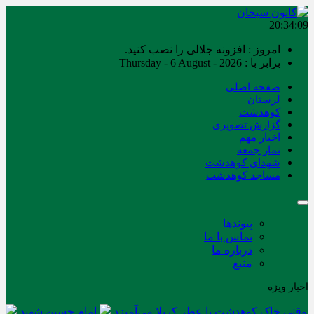
20:34:09
امروز : افزونه جلالی را نصب کنید.
برابر با : Thursday - 6 August - 2026
صفحه اصلی
لرستان
کوهدشت
گزارش تصویری
اخبار مهم
نماز جمعه
شهدای کوهدشت
مساجد کوهدشت
پیوندها
تماس با ما
درباره ما
منبع
اخبار ویژه
وقتی خاک کوهدشت با عطر کربلا می‌آمیزد
امام حسین شهید