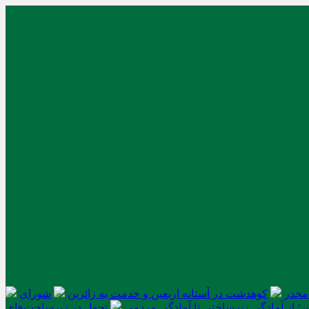
کوهدشت در آستانه اربعین و خدمت‌ به زائرین
شورای
ن؛ از آمادگی زیرساختی تا آمادگی مردمی
تحول در زیرساخت‌های