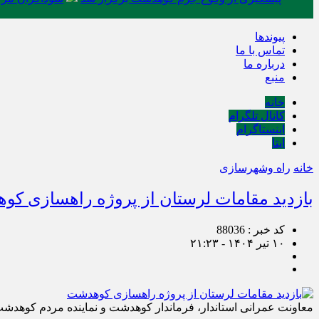
پیوندها
تماس با ما
درباره ما
منبع
خانه
کانال تلگرام
اینستاگرام
ایتا
خانه
راه وشهرسازی
بازدید مقامات لرستان از پروژه راهسازی ک
کد خبر : 88036
۱۰ تیر ۱۴۰۴ - ۲۱:۲۳
معاونت عمرانی استاندار، فرماندار کوهدشت و نماینده مردم کوهدشت 