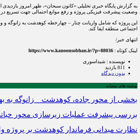
به گزارش پایگاه خبری تحلیلی «کانون سبحان»، ظهر امروز بازدیدی از
وضعیت پیشرفت فیزیکی پروژه و رفع موانع احتمالی جهت تسریع در 
این پروژه که شامل واریانت چنار – چهارخطه کوهدشت به زانوگه و وا
اجتماعی منطقه ایفا کند.
انتهای خبر/
لینک کوتاه :
https://www.kanoonsobhan.ir/?p=88036
نویسنده : شیداسوری
811 بازدید
بدون دیدگاه
نوشته های مشابه
بخشی از محور جاده، کوهدشت _ زانوگه به به
بررسی پیشرفت عملیات زیرسازی محور حیاتی 
نظارت میدانی فرماندار کوهدشت بر پروژه وار