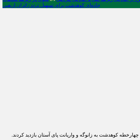
جاده‌ای کوهدشت برای تسهیل تردد زائران اربعین
هارخطه کوهدشت به زانوگه و واریانت پای آستان بازدید کردند.