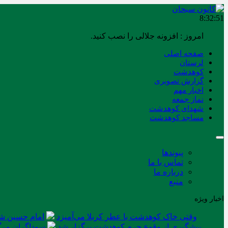
8:32:52
امروز : افزونه جلالی را نصب کنید.
صفحه اصلی
لرستان
کوهدشت
گزارش تصویری
اخبار مهم
نماز جمعه
شهدای کوهدشت
مساجد کوهدشت
پیوندها
تماس با ما
درباره ما
منبع
اخبار ویژه
وقتی خاک کوهدشت با عطر کربلا می‌آمیزد
امام حسین شه
پیشگیری از وقوع جرم کوهدشت برگزار شد
سوداگران مرگ 