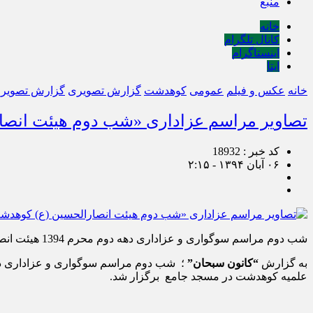
منبع
خانه
کانال تلگرام
اینستاگرام
ایتا
خانه
عکس و فیلم
عمومی
کوهدشت
گزارش تصویری
گزارش تصویر
تصاویر مراسم عزاداری «شب دوم هیئت انصار
کد خبر : 18932
۰۶ آبان ۱۳۹۴ - ۲:۱۵
شب دوم مراسم سوگواری و عزاداری دهه دوم محرم 1394 هیئت انصار الحسین (علیه السلام) شهرستان کوهدشت با سخنرانی حجت الاسلام و المسلمین سبحانی مدیر حوزه علمیه کوهدشت برگزار شد.
به گزارش
“کانون سبحان”
علمیه کوهدشت در مسجد جامع برگزار شد.