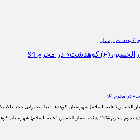
ی کوهدشت
لرستان
الحسین (ع) کوهدشت» در محرم 94
؛ شب دوم مراسم سوگواری و عزاداری دهه دوم محرم 1394 هیئت انصار الحس