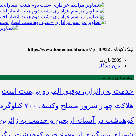
لینک کوتاه :
https://www.kanoonsobhan.ir/?p=18932
2989 بازدید
بدون دیدگاه
نوشته های مشابه
خدمت به زائران، توفیق الهی و بی‌منت است
هلاکت چهار شرور مسلح وکشف ۷۰۰ کیلوگرم مواد مخدر
کوهدشت در آستانه اربعین و خدمت‌ به زائرین
شورای پیشگیری از وقوع جرم کوهدشت برگزا