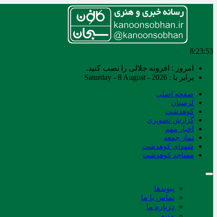
8:23:53
امروز : افزونه جلالی را نصب کنید.
برابر با : Saturday - 8 August - 2026
صفحه اصلی
لرستان
کوهدشت
گزارش تصویری
اخبار مهم
نماز جمعه
شهدای کوهدشت
مساجد کوهدشت
پیوندها
تماس با ما
درباره ما
منبع