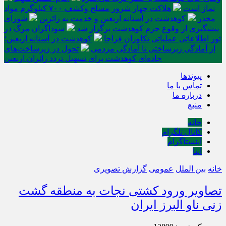
نماز است
هلاکت چهار شرور مسلح وکشف ۷۰۰ کیلوگرم مواد
مخدر
کوهدشت در آستانه اربعین و خدمت‌ به زائرین
شورای
پیشگیری از وقوع جرم کوهدشت برگزار شد
سوداگران مرگ در
تور اطلاعاتی عملیاتی تکاوران فراجا
کوهدشت در آستانه اربعین؛
از آمادگی زیرساختی تا آمادگی مردمی
تحول در زیرساخت‌های
جاده‌ای کوهدشت برای تسهیل تردد زائران اربعین
پیوندها
تماس با ما
درباره ما
منبع
خانه
کانال تلگرام
اینستاگرام
ایتا
خانه
بین الملل
عمومی
گزارش تصویری
تصاویر ورود کشتی نجات به منطقه گشت
زنی ناو البرز ایران