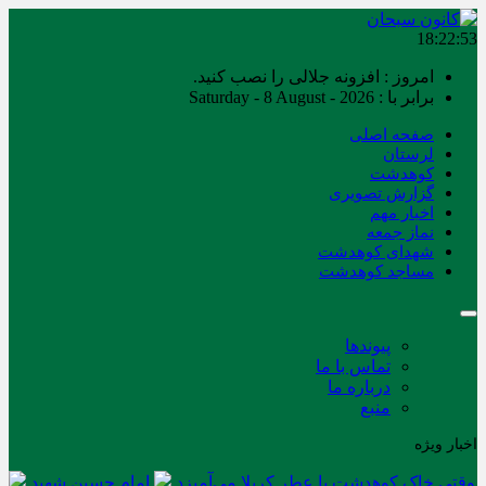
18:22:54
امروز : افزونه جلالی را نصب کنید.
برابر با : Saturday - 8 August - 2026
صفحه اصلی
لرستان
کوهدشت
گزارش تصویری
اخبار مهم
نماز جمعه
شهدای کوهدشت
مساجد کوهدشت
پیوندها
تماس با ما
درباره ما
منبع
اخبار ویژه
وقتی خاک کوهدشت با عطر کربلا می‌آمیزد
امام حسین شهید