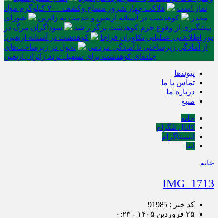
نماز است
هلاکت چهار شرور مسلح وکشف ۷۰۰ کیلوگرم مواد
مخدر
کوهدشت در آستانه اربعین و خدمت‌ به زائرین
شورای
پیشگیری از وقوع جرم کوهدشت برگزار شد
سوداگران مرگ در
تور اطلاعاتی عملیاتی تکاوران فراجا
کوهدشت در آستانه اربعین؛
از آمادگی زیرساختی تا آمادگی مردمی
تحول در زیرساخت‌های
جاده‌ای کوهدشت برای تسهیل تردد زائران اربعین
پیوندها
تماس با ما
درباره ما
منبع
خانه
کانال تلگرام
اینستاگرام
ایتا
خانه
IMG_1713
کد خبر : 91985
۲۵ فروردین ۱۴۰۵ - ۰:۲۳