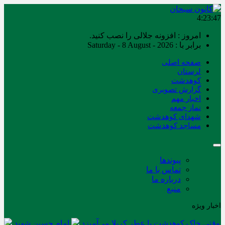
4:23:47
امروز : افزونه جلالی را نصب کنید.
برابر با : Saturday - 8 August - 2026
صفحه اصلی
لرستان
کوهدشت
گزارش تصویری
اخبار مهم
نماز جمعه
شهدای کوهدشت
مساجد کوهدشت
پیوندها
تماس با ما
درباره ما
منبع
اخبار ویژه
وقتی خاک کوهدشت با عطر کربلا می‌آمیزد
امام حسین شهید