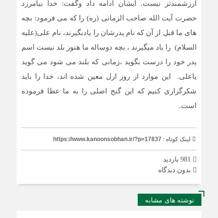
ارزشمندتر نیست. ایشان ادامه داد وگفت: خدا بیامرزد
حضرت آیت الله صاحب الزمانی (ره) را که می فرمود: بچه
های ما قبل از آن که نام پدرشان را یادبگیرند، نام علی(علیه
السلام) را یاد میگیرند ، بچه دوساله ما هنوز بلد نیست اسم
پدر خود را درست بگوید ،زمانی که بلند می شود می گوید
یاعلی. این موارد از روز ازل معین شده اند، خدا را باید
شکرگزاری کنیم که این گنج اصلی را به ما عطا فرموده
است.
لینک کوتاه :
https://www.kanoonsobhan.ir/?p=17837
981 بازدید
بدون دیدگاه
نوشته های مشابه