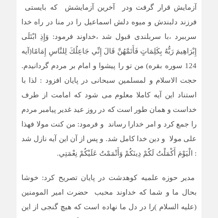
آزمایش قرار گرفت ودر آخرین آزمایشش که بایستی
فرزند دلبندش و میوه دلش اسماعیل را در منا در راه خدا
سرببرد ،با سربلندی قبول شد ،خداوند فرمود: وَإِذِ ابْتَلَى
إِبْرَاهِيمَ رَبُّهُ بِكَلِمَاتٍ فَأَتَمَّهُنَّ قَالَ إِنِّي جَاعِلُكَ لِلنَّاسِ إِمَامًا(آیه
124 سوره بقره)
من تو را پيشوا و امام بر مردم گردانيدم.
حجت الاسلام و لمسلمین سبحانی در پایان افزود : لذا با
استناد این آیه کاملا معلوم می شود که امامت از طرف
خداست و همان طور است که در روز عید غدیر پیامبر مردم
را جمع کرد و امر خدارا رساند و فرمود: من کنت مولا فهذا
علی مولا و دین خدا کامل شد. و پس از آن این آیه نازل شد
: الْيَوْمَ أَكْمَلْتُ لَكُمْ دِينَكُمْ وَأَتْمَمْتُ عَلَيْكُمْ نِعْمَتِي.
مدیر حوزه علمیه کوهدشت در پایان تصریح کرد: خوشا
بحال ما و شما که خداوند محبب حضرت امیر المومنین
(علیه السلام )را در دل ما نهاده است که هیچ گنجی از این