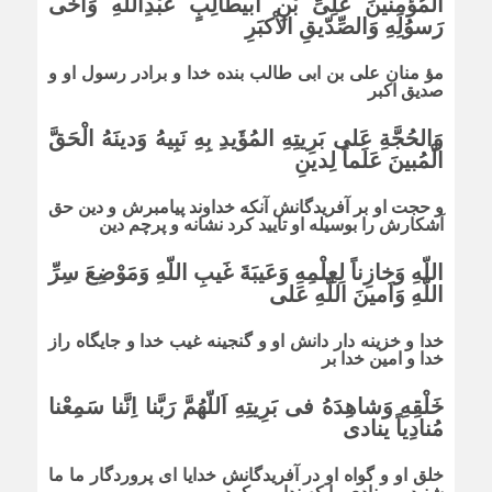
المُؤْمِنینَ عَلِىِّ بْنِ اَبیطالِبٍ عَبْدِاللّهِ وَاَخى
رَسوُلِهِ وَالصِّدّیقِ الاْکبَرِ
مؤ منان على بن ابى طالب بنده خدا و برادر رسول او و
صدیق اکبر
وَالحُجَّةِ عَلى بَرِیتِهِ المُؤَیدِ بِهِ نَبِیهُ وَدینَهُ الْحَقَّ
الْمُبینَ عَلَماً لِدینِ
و حجت او بر آفریدگانش آنکه خداوند پیامبرش و دین حق
آشکارش را بوسیله او تایید کرد نشانه و پرچم دین
اللّهِ وَخازِناً لِعِلْمِهِ وَعَیبَةَ غَیبِ اللّهِ وَمَوْضِعَ سِرِّ
اللّهِ وَاَمینَ اللّهِ عَلى
خدا و خزینه دار دانش او و گنجینه غیب خدا و جایگاه راز
خدا و امین خدا بر
خَلْقِهِ وَشاهِدَهُ فى بَرِیتِهِ اَللّهُمَّ رَبَّنا اِنَّنا سَمِعْنا
مُنادِیاً ینادى
خلق او و گواه او در آفریدگانش خدایا اى پروردگار ما ما