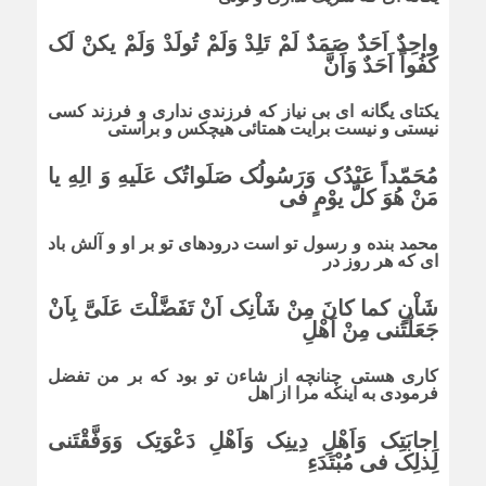
واحِدٌ اَحَدٌ صَمَدٌ لَمْ تَلِدْ وَلَمْ تُولَدْ وَلَمْ یکنْ لَک
کفُواً اَحَدٌ وَاَنَّ
یکتاى یگانه اى بى نیاز که فرزندى ندارى و فرزند کسى
نیستى و نیست برایت همتائى هیچکس و براستى
مُحَمّداً عَبْدُک وَرَسُولُک صَلَواتُک عَلَیهِ وَ الِهِ یا
مَنْ هُوَ کلَّ یوْمٍ فى
محمد بنده و رسول تو است درودهاى تو بر او و آلش باد
اى که هر روز در
شَاْنٍ کما کانَ مِنْ شَاْنِک اَنْ تَفَضَّلْتَ عَلَىَّ بِاَنْ
جَعَلْتَنى مِنْ اَهْلِ
کارى هستى چنانچه از شاءن تو بود که بر من تفضل
فرمودى به اینکه مرا از اهل
اِجابَتِک وَاَهْلِ دِینِک وَاَهْلِ دَعْوَتِک وَوَفَّقْتَنى
لِذلِک فى مُبْتَدَءِ