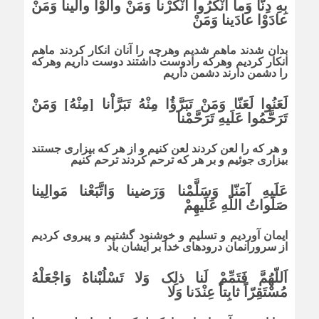
بِهِ دِنّا وَما اَنْکرُوا اَنْکرْنا وَمَنْ والَوْا والَینا وَمَنْ
عادَوْا عادَینا وَمَنْ
بدان شدند ماهم شدیم وهرچه را آنان انکار کردند ماهم
انکار کردیم وهرکه رادوست داشتند دوست داریم وهرکه
را دشمن دارند دشمن داریم
لَعَنُوا لَعَنّا وَمَنْ تَبَرَّؤُا مِنْهُ تَبَرَّاْنا [مِنْهُ] وَمَنْ
تَرَحَّمُوا عَلَیهِ تَرَحَّمْنا
و هر که را لعن کردند لعن کنیم و از هر که بیزارى جستند
بیزارى جوئیم و بر هر که ترحم کردند ترحم کنیم
عَلَیهِ آمَنّا وَسَلَّمْنا وَرَضینا وَاتَّبَعْنا مَوالِینا
صَلَواتُ اللّهِ عَلَیهِمْ
ایمان آوردیم و تسلیم و خوشنود گشتیم و پیروى کردیم
از سرورانمان درودهاى خدا بر ایشان باد
اَللّهُمَّ فَتَمِّمْ لَنا ذلِک وَلا تَسْلُبْناهُ وَاجْعَلْهُ
مُسْتَقِرّاً ثابِتاً عِنْدَنا وَلا