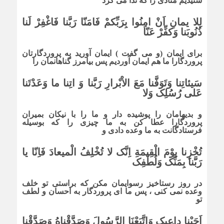
شنیدیم منادى را که ندا مى کرد
لِلا یمانِ اَنْ امِنُوا بِرَبِّکمْ فَامَنّا رَبَّنا فَاغْفِرْ لَنا
ذُنُوبَنا وَکفِّرْ عَنّا
براى ایمان (و مى گفت ) ایمان آورید به پروردگارتان
پروردگارا ما هم ایمان آوردیم پس بیامرز گناهانمان را
سَیئاتِنا وَتَوَفَّنا مَعَ الاْبْرارِ رَبَّنا وَ اتِنا ما وَعَدْتَنا
عَلى رُسُلِک وَلا
و بدیهامان را پوشیده دار و ما را با نیکان بمیران
پروردگارا عطا کن به ما چیزى را که بوسیله
فرستادگانت به ما وعده دادى و
تُخْزِنا یوْمَ الْقِیمَةِ اِنَّک لا تُخْلِفُ الْمیعادَ فَاِنّا یا
رَبَّنا بِمَنِّک وَلُطْفِک
در روز رستاخیز رسوایمان مکن که براستى تو خلف
وعده نمى کنى ، پس ما اى پروردگار به احسان و لطف
تو
اَجَبْنا داعِیک وَاتَّبَعْنَا الرَّسُولَ وَصَدَّقْناهُ وَصَدَّقْنا