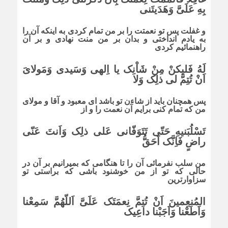
بِهِ عَلَىَّ وَهَدَیتَنى
و غفلت پس تو نعمتت را بر من تمام کردى به اینکه آن را
به یادم انداختى و بدان بر من منت نهادى و بر آن
راهنمائیم کردى
لَهُ فَلیکنْ مِنْ شَاْنِک یا اِلهى وَسَیدى وَمَولاىَ
اَنْ تُتِمَّ لى ذلِک وَلا
پس همچنان باید از شاءن تو باشد اى معبود و آقا و مولاى
من که تمام کنى برایم آن نعمت را و از
تَسْلُبَنیهِ حَتّى تَتَوَفّانى عَلى ذلِک وَاَنتَ عَنّى
راضٍ فَاِنَّک اَحَقُّ
من سلب نفرمائى آن را تا هنگامى که بمیرانیم بر آن در
حالى که تو از من خوشنود باشى که براستى تو
سزاوارترین
المُنعِمینَ اَنْ تُتِمَّ نِعمَتَک عَلَىَّ اَللّهُمَّ سَمِعْنا
وَاَطَعْنا وَاَجَبْنا داعِیک