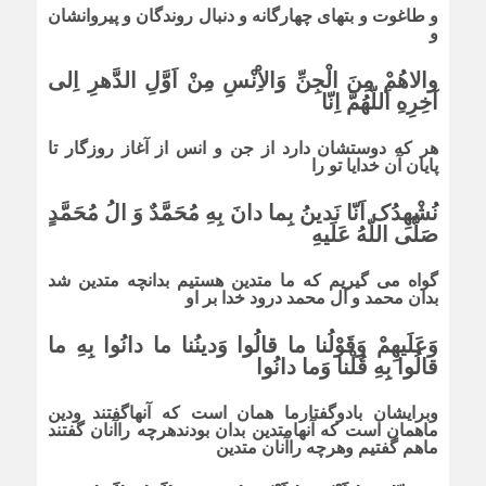
و طاغوت و بتهاى چهارگانه و دنبال روندگان و پیروانشان
و
والاهُمْ مِنَ الْجِنِّ وَالاِْنْسِ مِنْ اَوَّلِ الدَّهرِ اِلى
آخِرِهِ اَللّهُمَّ اِنّا
هر که دوستشان دارد از جن و انس از آغاز روزگار تا
پایان آن خدایا تو را
نُشْهِدُک اَنّا نَدینُ بِما دانَ بِهِ مُحَمَّدٌ وَ الُ مُحَمَّدٍ
صَلَّى اللّهُ عَلَیهِ
گواه مى گیریم که ما متدین هستیم بدانچه متدین شد
بدان محمد و آل محمد درود خدا بر او
وَعَلَیهِمْ وَقَوْلُنا ما قالُوا وَدینُنا ما دانُوا بِهِ ما
قالُوا بِهِ قُلْنا وَما دانُوا
وبرایشان بادوگفتارما همان است که آنهاگفتند ودین
ماهمان است که آنهامتدین بدان بودندهرچه راآنان گفتند
ماهم گفتیم وهرچه راآنان متدین