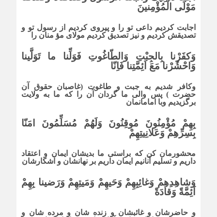
مَوْلَى الْمُؤْمِنینَ
اجابت کردیم داعى تو را و پیروى کردیم از رسول تو و
تصدیقش کردیم و نیز تصدیق کردیم مولاى مؤ منان را
وَکفَرْنا بِالجِبْتِ وَالطّاغُوتِ فَوَلِّنا ما تَوَلَّینا
وَاحْشُرْنا مَعَ اَئِمَّتِنا فَاِنّا
وکافر شدیم به جبت و طاغوت (غاصبان حقوق آن
حضرت ) پس والى ما گردان آن را که ما به ولایت
برگزیدیم وبا امامانمان
بِهِمْ مُؤْمِنُونَ مُوقِنُونَ وَلَهُمْ مُسَلِّمُونَ امَنّا
بِسِرِّهِمْ وَعَلانِیتِهِمْ
محشورمان کن که براستى ما بدیشان ایمان و اعتقاد
داریم و تسلیم آنانیم ایمان داریم بر نهانشان و آشکارشان
وَشاهِدِهِمْ وَغائِبِهِمْ وَحَیهِمْ وَمَیتِهِمْ وَرَضینا بِهِمْ
اَئِمَّةً وَقادَةً
و حاضرشان و غائبشان و زنده شان و مرده شان و