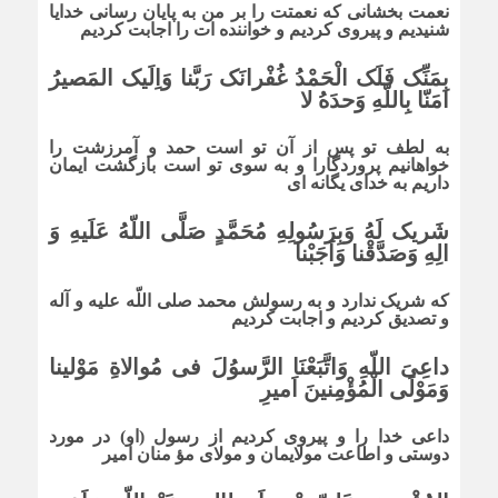
نعمت بخشانى که نعمتت را بر من به پایان رسانى خدایا
شنیدیم و پیروى کردیم و خواننده ات را اجابت کردیم
بِمَنِّک فَلَک الْحَمْدُ غُفْرانَک رَبَّنا وَاِلَیک المَصیرُ
امَنّا بِاللّهِ وَحدَهُ لا
به لطف تو پس از آن تو است حمد و آمرزشت را
خواهانیم پروردگارا و به سوى تو است بازگشت ایمان
داریم به خداى یگانه اى
شَریک لَهُ وَبِرَسُولِهِ مُحَمَّدٍ صَلَّى اللّهُ عَلَیهِ وَ
الِهِ وَصَدَّقْنا وَاَجَبْنا
که شریک ندارد و به رسولش محمد صلى اللّه علیه و آله
و تصدیق کردیم و اجابت کردیم
داعِىَ اللّهِ وَاتَّبَعْنَا الرَّسوُلَ فى مُوالاةِ مَوْلینا
وَمَوْلَى الْمُؤْمِنینَ اَمیرِ
داعى خدا را و پیروى کردیم از رسول (او) در مورد
دوستى و اطاعت مولایمان و مولاى مؤ منان امیر