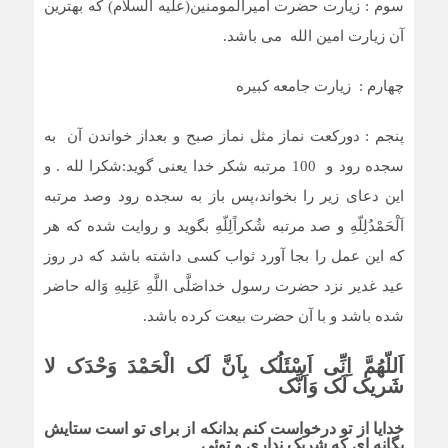
سوم : زیارت حضرت امیرالمومنین(علیه السلام) که بهترین
آن زیارت امین الله می باشد.
چهارم : زیارت جامعه کبیره
پنجم : دورکعت نماز مثل نماز صبح و بعداز خواندن آن به
سجده رود و 100 مرتبه شکر خدا یعنی گوید:شکرا لله . و
این دعای زیر را بخواند،پس باز به سجده رود وصد مرتبه
اَلْحَمْدُلِلّهِ و صد مرتبه شُکراًلِلّهِ بگوید و روایت شده که هر
که این عمل را بجا آورد ثواب کسى داشته باشد که در روز
عید غدیر نزد حضرت رسول خداصَلَّى اللَّهِ عَلِیهِ وَاله حاضر
شده باشد و با آن حضرت بیعت کرده باشد.
اَللّهُمَّ اِنِّى اَسْئَلُک بِاَنَّ لَک الْحَمْدَ وَحْدَک لا
شَریک لَک وَاَنَّک
خدایا از تو درخواست کنم بدانکه از براى تو است ستایش
یگانه اى که شریک ندارى و توئى