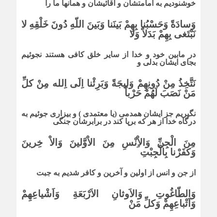
خوشنودیم به امامتشان و آقائیشان و همانها ما را
وَسادَةً وَحَسْبُنا بِهِمْ بَینَنا وَبَینَ اللّهِ دُونَ خَلْقِهِ لا
نَبْتَغى بِهِمْ بَدَلاً وَلا
در مابین خود و خدا از سایر خلق کافى هستند نجوئیم
بجاى ایشان بدلى و
نَتَّخِذُ مِنْ دُونِهِمْ وَلیجَةً وَبَرِئْنا اِلَى اِلله مِنْ کلِّ
مَنْ نَصَبَ لَهُمْ حَرْباً
نگیریم جز ایشان همدمى (یا معتمدى ) و بیزارى جوئیم به
درگاه خدا از هر که برپا کند در برابرشان جنگى
مِنَ الْجِنِّ وَالاِْنْسِ مِنَ الاْوَّلینَ وَالاْ خِرینَ
وَکفَرْنا بِالْجِبْتِ
از جن و انس از اولین و آخرین و کافر شدیم به جبت
وَالطّاغُوتِ وَالاَوثانِ الاَرْبَعَةِ وَاَشْیاعِهِمْ
وَاَتْباعِهِمْ وَکلِّ مَنْ