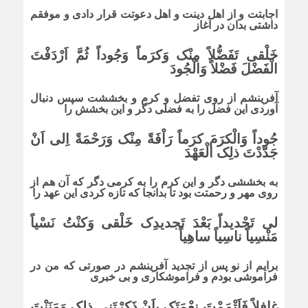
اجابتت و از اهل دینت و اهل دعوتت قرار دادى و موفقم
داشتى بدان در آغاز
خَلْقى تَفَضُّلاً مِنْک وَکرَماً وَجُوداً ثُمَّ اَرْدَفْتَ
الْفَضْلَ فَضْلاً وَالْجُودَ
آفرینشم از روى تفضل و کرم و بخششت سپس دنبال
آوردى این فضل را به فضلى دگر و این بخشش را
جُوداً وَالْکرَمَ کرَماً رَاْفَةً مِنْک وَرَحْمَةً اِلى اَنْ
جَدَّدْتَ ذلِک الْعَهْدَ
به بخششى دگر و این کرم را به کرمى دگر که آن هم از
روى مهر و رحمتت بود تا بدانجا که تازه کردى این عهد را
لى تَجْدیداً بَعْدَ تَجدیدِک خَلْقى وَکنْتُ نَسْیاً
مَنْسِیاً ناسِیاً ساهِیاً
برایم از نو پس از تجدید آفرینشم در صورتى که من در
فراموشى بودم و فراموشکارى و بى خبرى
غافِلاً فَاَتْمَمْتَ نِعْمَتَک بِاَنْ ذَکرْتَنى ذلِک وَمَنَنْتَ