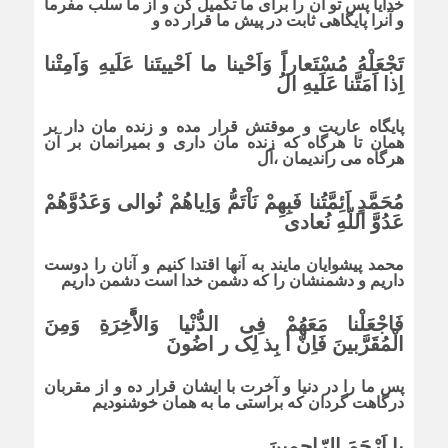
خدایا پس تو آن را براى ما تکمیل کن و از ما سلب مفرما
و آنرا پایگاهى ثابت در پیش ما قرار ده و
تَجْعَلْهُ مُسْتَعاراً وَاَحْینا ما اَحْییتَنا عَلَیهِ وَاَمِتْنا
اِذا اَمَتَّنا عَلَیهِ الُ
پایگاه عاریت و موقتش قرار مده و زنده مان دار بر
همان تا هرگاه که زنده مان دارى و بمیرانمان بر آن
هرگاه مى راندیمان ،آل
مُحَمَّدٍ اَئِمَّتُنا فَبِهِمْ نَاْتَمُّ وَاِیاهُمْ نُوالى وَعَدُوَّهُمْ
عَدُوَّ اللّهِ نُعادى
محمد پیشوایان مایند به آنها اقتدا کنیم و آنان را دوست
داریم و دشمنشان را که دشمن خدا است دشمن داریم
فَاجْعَلْنا مَعَهُمْ فِى الدُّنْیا وَالاَّْخِرَةِ وَمِنَ
الْمُقَرَّبینَ فَاِنّ ا بِذ لِک ر اضُونَ
پس ما را در دنیا و آخرت با ایشان قرار ده و از مقربان
درگاهت گردان که براستى ما به همان خوشنودیم
یا اَرْحَمَ الرّاحِمینَ