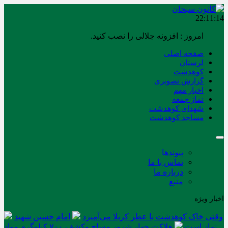
22:11:14
امروز : افزونه جلالی را نصب کنید.
صفحه اصلی
لرستان
کوهدشت
گزارش تصویری
اخبار مهم
نماز جمعه
شهدای کوهدشت
مساجد کوهدشت
پیوندها
تماس با ما
درباره ما
منبع
اخبار ویژه
وقتی خاک کوهدشت با عطر کربلا می‌آمیزد
امام حسین شهید
نماز است
هلاکت چهار شرور مسلح وکشف ۷۰۰ کیلوگرم مواد