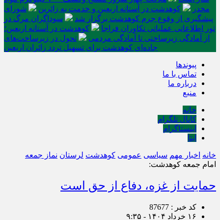
مخدر
کوهدشت در آستانه اربعین و خدمت‌ به زائرین
شورای
پیشگیری از وقوع جرم کوهدشت برگزار شد
سوداگران مرگ در
تور اطلاعاتی عملیاتی تکاوران فراجا
کوهدشت در آستانه اربعین؛
از آمادگی زیرساختی تا آمادگی مردمی
تحول در زیرساخت‌های
جاده‌ای کوهدشت برای تسهیل تردد زائران اربعین
پیوندها
تماس با ما
درباره ما
منبع
خانه
کانال تلگرام
اینستاگرام
ایتا
خانه
اخبار مهم
سیاسی
عمومی
کوهدشت
لرستان
نماز جمعه
امام جمعه کوهدشت:
حمایت از غزه، دفاع از حق است
کد خبر : 87677
۱۶ خرداد ۱۴۰۴ - ۹:۳۵