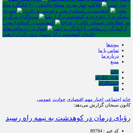
نماز است
هلاکت چهار شرور مسلح وکشف ۷۰۰ کیلوگرم مواد
مخدر
کوهدشت در آستانه اربعین و خدمت‌ به زائرین
شورای
پیشگیری از وقوع جرم کوهدشت برگزار شد
سوداگران مرگ در
تور اطلاعاتی عملیاتی تکاوران فراجا
کوهدشت در آستانه اربعین؛
از آمادگی زیرساختی تا آمادگی مردمی
تحول در زیرساخت‌های
جاده‌ای کوهدشت برای تسهیل تردد زائران اربعین
پیوندها
تماس با ما
درباره ما
منبع
خانه
کانال تلگرام
اینستاگرام
ایتا
خانه
اجتماعی
اخبار مهم
اقتصادی
حوادث
عمومی
کانون سبحان گزارش می‌دهد:
رؤیای درمان در کوهدشت به نیمه راه رسید
کد خبر : 89784