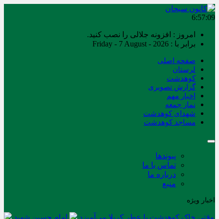
6:57:09
امروز : افزونه جلالی را نصب کنید.
برابر با : Friday - 7 August - 2026
صفحه اصلی
لرستان
کوهدشت
گزارش تصویری
اخبار مهم
نماز جمعه
شهدای کوهدشت
مساجد کوهدشت
پیوندها
تماس با ما
درباره ما
منبع
اخبار ویژه
وقتی خاک کوهدشت با عطر کربلا می‌آمیزد
امام حسین شهید