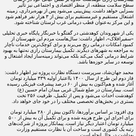
سطح سلامت منطقه، از منظر اقتصادی و اجتماعی نیز تأثیر
بسزایی خواهد داشت. پیش‌بینی می‌شود پس از بهره‌برداری، زمینه
اشتغال مستقیم و غیرمستقیم برای بیش از ۳ هزار نفر فراهم شود
و این مرکز به‌عنوان قطب درمانی غرب لرستان شناخته شود.
یکی از شهروندان کوهدشتی در گفتگو با خبرنگار پایگاه خبری تحلیلی
«سفیرافلاک»، اظهار داشت: سال‌هاست مردم این شهرستان از
کمبود امکانات درمانی رنج می‌برند و برای کوچک‌ترین خدمات ناچار
به مراجعه به شهرهای دیگرند. تکمیل بیمارستان رازی نه‌تنها به بهبود
شرایط درمانی کمک می‌کند بلکه می‌تواند زمینه‌ساز ایجاد اشتغال و
توسعه در سایر حوزه‌ها باشد.
محمد جهان‌شاد، سرپرست دستگاه نظارت پروژه نیز اظهار داشت:
فاز دوم این طرح از سال ۱۴۰۰ بااعتبار اولیه ۳۳۹ میلیارد تومان
آغاز شده و هم‌اکنون به بیش از ۶۰ درصد پیشرفت فیزیکی رسیده
است. بیمارستان در ضلع شمال غربی میدان امام حسین (ع)
کوهدشت احداث می‌شود و پس از تکمیل، ظرفیت ۲۵۶ تخت
بستری در بخش‌های تخصصی مختلف را در خود جای خواهد داد.
وی افزود: بر اساس برآوردها، تاکنون بیش از ۲۸۰ میلیارد تومان
برای اجرای این طرح هزینه شده و برای تکمیل آن به بیش از ۵۰۰
میلیارد تومان اعتبار دیگر نیاز است. پیمانکار پروژه از شرکت‌های
رتبه یک کشوری است و ساخت آن با نظارت مستقیم وزارت
بهداشت در حال انجام است.