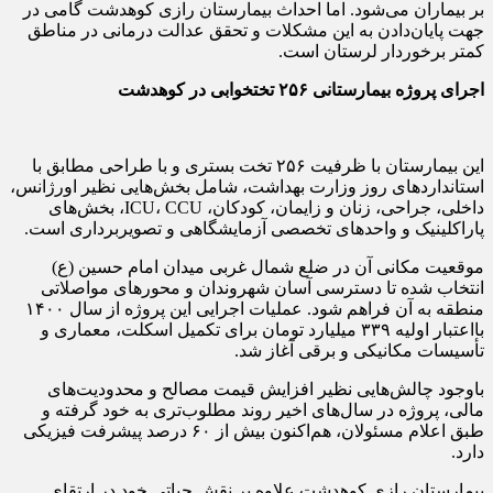
بر بیماران می‌شود. اما احداث بیمارستان رازی کوهدشت گامی در
جهت پایان‌دادن به این مشکلات و تحقق عدالت درمانی در مناطق
کمتر برخوردار لرستان است.
اجرای پروژه بیمارستانی ۲۵۶ تختخوابی در کوهدشت
این بیمارستان با ظرفیت ۲۵۶ تخت بستری و با طراحی مطابق با
استانداردهای روز وزارت بهداشت، شامل بخش‌هایی نظیر اورژانس،
داخلی، جراحی، زنان و زایمان، کودکان، ICU، CCU، بخش‌های
پاراکلینیک و واحدهای تخصصی آزمایشگاهی و تصویربرداری است.
موقعیت مکانی آن در ضلع شمال غربی میدان امام حسین (ع)
انتخاب شده تا دسترسی آسان شهروندان و محورهای مواصلاتی
منطقه به آن فراهم شود. عملیات اجرایی این پروژه از سال ۱۴۰۰
بااعتبار اولیه ۳۳۹ میلیارد تومان برای تکمیل اسکلت، معماری و
تأسیسات مکانیکی و برقی آغاز شد.
باوجود چالش‌هایی نظیر افزایش قیمت مصالح و محدودیت‌های
مالی، پروژه در سال‌های اخیر روند مطلوب‌تری به خود گرفته و
طبق اعلام مسئولان، هم‌اکنون بیش از ۶۰ درصد پیشرفت فیزیکی
دارد.
بیمارستان رازی کوهدشت علاوه بر نقش حیاتی خود در ارتقای