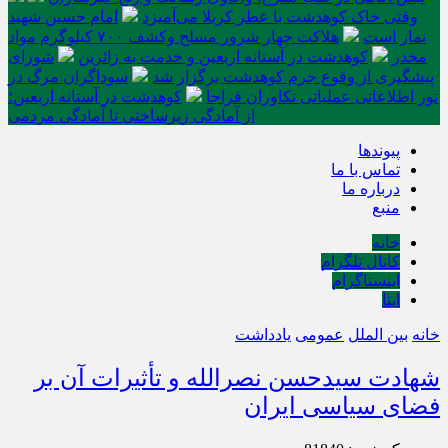
وقتی خاک کوهدشت با عطر کربلا می‌آمیزد
امام حسین شهید
نماز است
هلاکت چهار شرور مسلح وکشف ۷۰۰ کیلوگرم مواد
مخدر
کوهدشت در آستانه اربعین و خدمت‌ به زائرین
شورای
پیشگیری از وقوع جرم کوهدشت برگزار شد
سوداگران مرگ در
تور اطلاعاتی عملیاتی تکاوران فراجا
کوهدشت در آستانه اربعین؛
از آمادگی زیرساختی تا آمادگی مردمی
پیوندها
تماس با ما
درباره ما
منبع
خانه
کانال تلگرام
اینستاگرام
ایتا
خانه
بین الملل
عمومی
یادداشت
شهادت سیدحسن نصرالله و تأثیرات آن بر
فضای سیاسی ایران