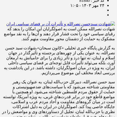
کد خبر : 81840
۲۴ مهر ۱۴۰۳ - ۱:۰۵
شهادت نصرالله ممکن است به اصولگرایان این امکان را بدهد که
رقبای سیاسی خود را تحت فشار قرار دهند و آن‌ها را به نقد مواضع
مشکوک به حمایت از دشمنان محور مقاومت متهم کنند.
به گزارش پایگاه خبری تحلیلی «کانون سبحان»،شهادت سید حسن
نصرالله، به عنوان یکی از چهره‌های برجسته و تأثیرگذار در جهان
اسلام و لبنان، نه تنها درد و تأثر زیادی را برای حامیانش به ارمغان
آورد، بلکه می‌تواند تأثیرات قابل توجه‌ای بر فضای سیاسی داخلی
ایران، به ویژه در میان اصولگرایان، داشته باشد. در این یادداشت به
بررسی ابعاد مختلف این موضوع می‌پردازیم.
سید حسن نصرالله، دبیرکل حزب‌الله لبنان، به عنوان یک رهبر
مقاومتی شناخته می‌شود که با سیاست‌های ضدصهیونیستی و
حمایت از حقوق مردم فلسطین شناخته می‌شود. او همچنین با
مواضع قاطع خود در برابر قدرت‌های غربی، به ویژه آمریکا، توانسته
است در میان گروه‌های مقاومت و آحاد مردم عرب و اسلامی،
جایگاه خاصی پیدا کند. اصولگرایان در ایران به دلیل اشتراکات
نظری با حزب‌الله لبنان، تجلیل از دستاوردهای وی و مواضعش را در
برنامه‌های خود قرار داده‌اند.شهادت نصرالله می‌تواند به چندین