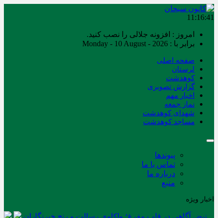
11:16:41
امروز : افزونه جلالی را نصب کنید.
برابر با : Monday - 10 August - 2026
صفحه اصلی
لرستان
کوهدشت
گزارش تصویری
اخبار مهم
نماز جمعه
شهدای کوهدشت
مساجد کوهدشت
پیوندها
تماس با ما
درباره ما
منبع
اخبار ویژه
نبض آگاهی در قلب مفرغ؛ واکاوی رسالت و رنج خبرنگاران