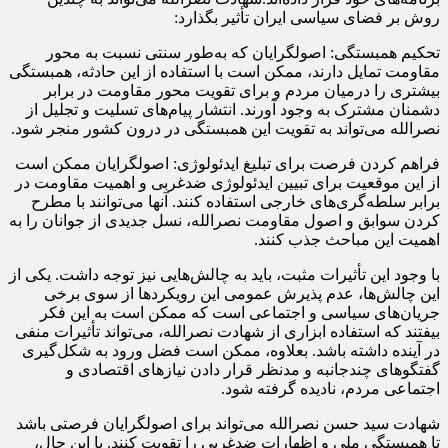
روش بر فضای سیاسی ایران تأثیر بگذارد:
تحکیم همبستگی: اصولگرایان که به‌طور سنتی نسبت به محور
مقاومت تمایل دارند، ممکن است با استفاده از این حادثه، همبستگی
بیشتری را درمیان مردم و برای تقویت محور مقاومت در برابر
دشمنان مشترک به وجود آورند. انتشار پیام‌های تسلیت و تجلیل از
نصرالله می‌تواند به تقویت این همبستگی در درون کشور منجر شود.
فراهم کردن فرصت برای تبلیغ ایدئولوژی: اصولگرایان ممکن است
از این موقعیت برای تبیین ایدئولوژی ضدغربی و اهمیت مقاومت در
برابر سلطه‌گری‌های خارجی استفاده کنند. آنها می‌توانند با مطرح
کردن سوابق و اصول مقاومت نصرالله، نسل جدیدی از جوانان را به
اهمیت این مباحث جذب کنند.
با وجود این تأثیرات مثبت، باید به چالش‌هایی نیز توجه داشت. یکی از
این چالش‌ها، عدم پذیرش عمومی این رویکردها از سوی برخی
جریان‌های سیاسی و اجتماعی است که ممکن است به این فکر
بیفتند که استفاده ابزاری از شهادت نصرالله، می‌تواند تأثیرات منفی
در آینده داشته باشد. بعلاوه، ممکن است فضل ورود به شکل‌گیری
گفتگوهای چندجانبه و مدنظر قرار دادن نیازهای اقتصادی و
اجتماعی مردم، نادیده گرفته شود.
شهادت سید حسن نصرالله می‌تواند برای اصولگرایان فرصتی باشد
تا همبستگی ملی و اظهارات ضدغربی را تقویت کنند. با این حال،