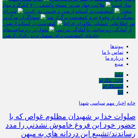
نماز است
هلاکت چهار شرور مسلح وکشف ۷۰۰ کیلوگرم مواد
مخدر
کوهدشت در آستانه اربعین و خدمت‌ به زائرین
شورای
پیشگیری از وقوع جرم کوهدشت برگزار شد
سوداگران مرگ در
تور اطلاعاتی عملیاتی تکاوران فراجا
کوهدشت در آستانه اربعین؛
از آمادگی زیرساختی تا آمادگی مردمی
تحول در زیرساخت‌های
جاده‌ای کوهدشت برای تسهیل تردد زائران اربعین
پیوندها
تماس با ما
درباره ما
منبع
خانه
کانال تلگرام
اینستاگرام
ایتا
خانه
اخبار مهم
سیاسی
شهدا
صلوات خدا بر شهيدان مظلوم غواص که با
حضور خود اين فروغ خاموش نشدني را مدد
رساندند/تشييع اين دردانه هاي به ميهن