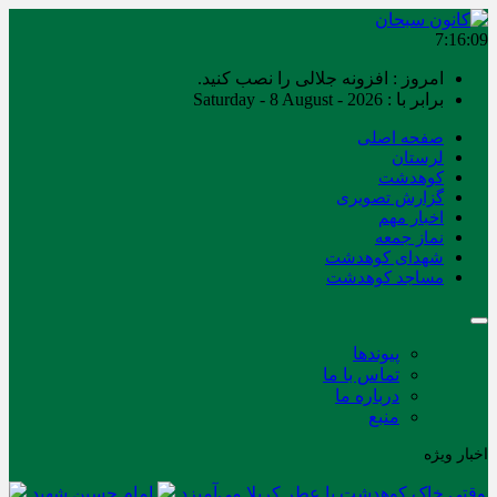
7:16:09
امروز : افزونه جلالی را نصب کنید.
برابر با : Saturday - 8 August - 2026
صفحه اصلی
لرستان
کوهدشت
گزارش تصویری
اخبار مهم
نماز جمعه
شهدای کوهدشت
مساجد کوهدشت
پیوندها
تماس با ما
درباره ما
منبع
اخبار ویژه
وقتی خاک کوهدشت با عطر کربلا می‌آمیزد
امام حسین شهید