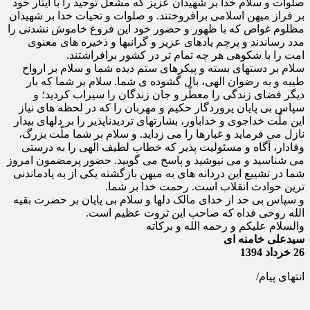
صلوات و سلام خدا بر شهیدان عزیز که مشعل توحید را با ایثار خود
بر فراز میهن اسلامی برافروختند. و صلوات و تحیات خدا بر شهیدان
مظلوم غواص که با ظهور و حضور خود این فروغ خاموش نشدنی را
مدد رساندند و پرچم یادهای عزیز و گرانبها و ذخیره های معنوی
امت را با شکوهی هر چه تمام تر در کشور برافراشتند.
سلام بر دستهای بسته و پیکرهای ستم دیده شما و سلام بر ارواح
طیبه و به رضوان الهی، بال گشوده ی شما. سلام بر شما که بار
دیگر فضای زندگی را معطّر و جان زندگان را سیراب کردید؛ و
سپاس بی پایان پروردگار حکیم و مهربان را که در لحظه های نیاز
این ملّت خداجوی و خداباور، بشارتهای تردیدناپذیر را بر دلهای بیدار
نازل می فرماید و غبارها را می زداید. و سلام بر شما ملّت بزرگ،
وفادار، آگاه و مسئولیت پذیر که خطاب لطیف الهی را به درستی
می شناسید و می نیوشید و پاسخ می گویید. حضور پرمضمون امروز
شما در تشییع این دردانه های به میهن بازگشته یکی از به یادماندنی
ترین حوادث انقلاب است. رحمت خدا بر شما.
و سپاس بی حد از خدای مالک دلها و سلام بی پایان بر حضرت بقیه
الله روحی فداه که صاحب این ثروت عظیم است.
والسلام علیکم و رحمه الله و برکاته
سیدعلی خامنه ای
26 خرداد 1394
انتهای پیام/