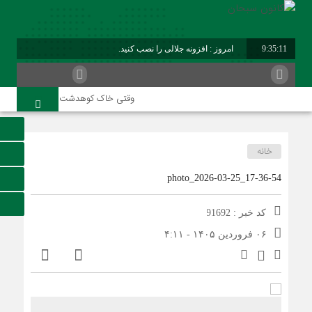
9:35:11
امروز : افزونه جلالی را نصب کنید.
وقتی خاک کوهدشت با عطر کربلا می‌آم
خانه
photo_2026-03-25_17-36-54
کد خبر : 91692
۰۶ فروردین ۱۴۰۵ - ۴:۱۱