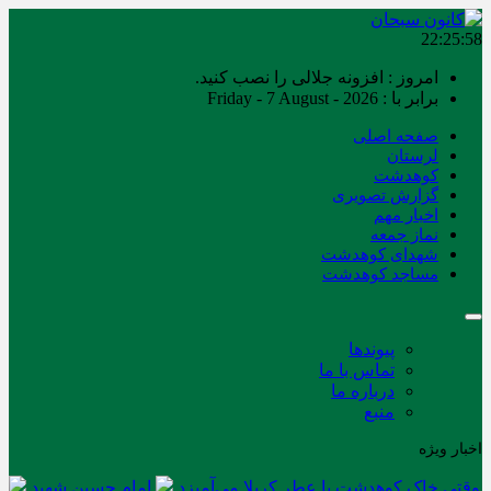
22:25:58
امروز : افزونه جلالی را نصب کنید.
برابر با : Friday - 7 August - 2026
صفحه اصلی
لرستان
کوهدشت
گزارش تصویری
اخبار مهم
نماز جمعه
شهدای کوهدشت
مساجد کوهدشت
پیوندها
تماس با ما
درباره ما
منبع
اخبار ویژه
وقتی خاک کوهدشت با عطر کربلا می‌آمیزد
امام حسین شهید