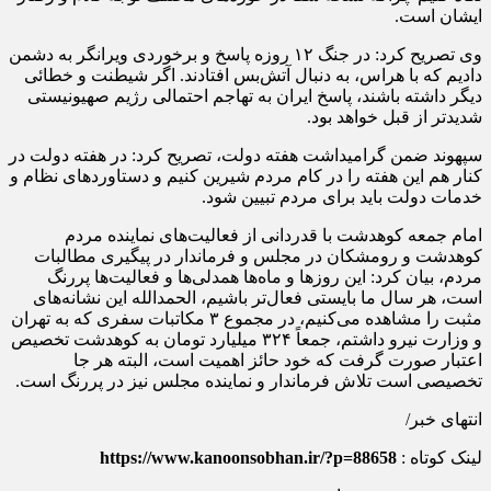
ایشان است.
وی تصریح کرد: در جنگ ۱۲ روزه پاسخ و برخوردی ویرانگر به دشمن
دادیم که با هراس، به دنبال آتش‌بس افتادند. اگر شیطنت و خطائی
دیگر داشته باشند، پاسخ ایران به تهاجم احتمالی رژیم صهیونیستی
شدیدتر از قبل خواهد بود.
سپهوند ضمن گرامیداشت هفته دولت، تصریح کرد: در هفته دولت در
کنار هم این هفته را در کام مردم شیرین کنیم و دستاوردهای نظام و
خدمات دولت باید برای مردم تبیین شود.
امام جمعه کوهدشت با قدردانی از فعالیت‌های نماینده مردم
کوهدشت و رومشکان در مجلس و فرماندار در پیگیری مطالبات
مردم، بیان کرد: این روز‌ها و ماه‌ها همدلی‌ها و فعالیت‌ها پررنگ
است، هر سال ما بایستی فعال‌تر باشیم، الحمدالله این نشانه‌های
مثبت را مشاهده می‌کنیم، در مجموع ۳ مکاتبات سفری که به تهران
و وزارت نیرو داشتم، جمعاً ۳۲۴ میلیارد تومان به کوهدشت تخصیص
اعتبار صورت گرفت که خود حائز اهمیت است، البته هر جا
تخصیصی است تلاش فرماندار و نماینده مجلس نیز در پررنگ است.
انتهای خبر/
لینک کوتاه :
https://www.kanoonsobhan.ir/?p=88658