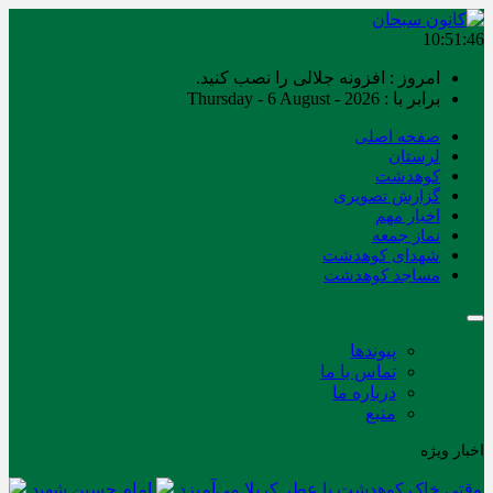
10:51:46
امروز : افزونه جلالی را نصب کنید.
برابر با : Thursday - 6 August - 2026
صفحه اصلی
لرستان
کوهدشت
گزارش تصویری
اخبار مهم
نماز جمعه
شهدای کوهدشت
مساجد کوهدشت
پیوندها
تماس با ما
درباره ما
منبع
اخبار ویژه
وقتی خاک کوهدشت با عطر کربلا می‌آمیزد
امام حسین شهید