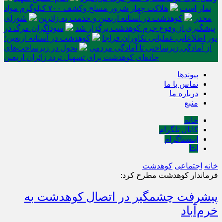
نماز است
هلاکت چهار شرور مسلح وکشف ۷۰۰ کیلوگرم مواد
مخدر
کوهدشت در آستانه اربعین و خدمت‌ به زائرین
شورای
پیشگیری از وقوع جرم کوهدشت برگزار شد
سوداگران مرگ در
تور اطلاعاتی عملیاتی تکاوران فراجا
کوهدشت در آستانه اربعین؛
از آمادگی زیرساختی تا آمادگی مردمی
تحول در زیرساخت‌های
جاده‌ای کوهدشت برای تسهیل تردد زائران اربعین
پیوندها
تماس با ما
درباره ما
منبع
خانه
کانال تلگرام
اینستاگرام
ایتا
خانه
اجتماعی
کوهدشت
فرماندار کوهدشت مطرح کرد:
پیشرفت چشمگیر در اتصال کوهدشت به
خرم‌آباد