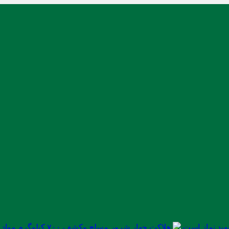
ید نماز است
هلاکت چهار شرور مسلح وکشف ۷۰۰ کیلوگرم مواد مخدر