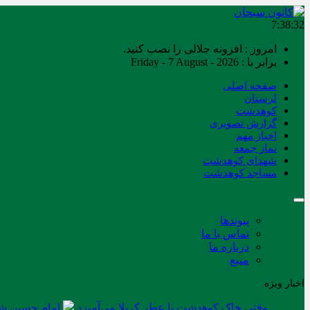
7:38:33
امروز : افزونه جلالی را نصب کنید.
برابر با : Friday - 7 August - 2026
صفحه اصلی
لرستان
کوهدشت
گزارش تصویری
اخبار مهم
نماز جمعه
شهدای کوهدشت
مساجد کوهدشت
پیوندها
تماس با ما
درباره ما
منبع
اخبار ویژه
وقتی خاک کوهدشت با عطر کربلا می‌آمیزد
امام حسین شه