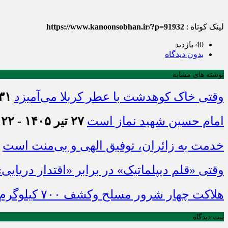
لینک کوتاه :
https://www.kanoonsobhan.ir/?p=91932
40 بازدید
بدون دیدگاه
نوشته های مشابه
وقتی خاک کوهدشت با عطر کربلا می‌آمیزد
۳۱ تیر ۱۴۰۵ - :۴۵
امام حسین شهید نماز است
۲۷ تیر ۱۴۰۵ - ۲۱:۲۲
خدمت به زائران، توفیق الهی و بی‌منت است
وقتی «قلم دیپلماتیک» در برابر «اقتدار دریایی
هلاکت چهار شرور مسلح وکشف ۷۰۰ کیلوگرم مواد مخدر
ثبت دیدگاه