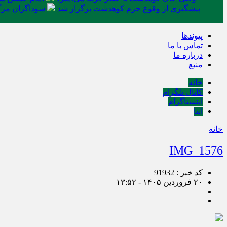
پیشگیری از وقوع جرم کوهدشت برگزار شد
سوداگران مرگ 
پیوندها
تماس با ما
درباره ما
منبع
خانه
کانال تلگرام
اینستاگرام
ایتا
خانه
IMG_1576
کد خبر : 91932
۲۰ فروردین ۱۴۰۵ - ۱۳:۵۲