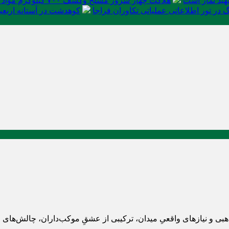
ید نماز است
هلاکت چهار شرور مسلح وکشف ۷۰۰ کیلوگرم مواد مخدر
در تور اطلاعاتی عملیاتی تکاوران فراجا
کوهدشت در آستانه اربعی
بی و نیازهای واقعیِ میدان، ترکیبی از عشقِ موکب‌داران، چالش‌های 