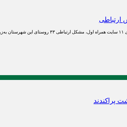
شد.
 پراکندند