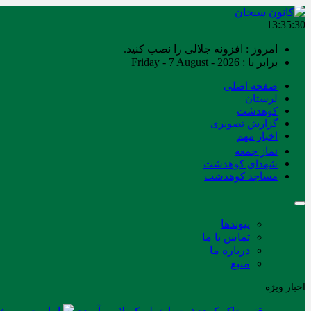
13:35:31
امروز : افزونه جلالی را نصب کنید.
برابر با : Friday - 7 August - 2026
صفحه اصلی
لرستان
کوهدشت
گزارش تصویری
اخبار مهم
نماز جمعه
شهدای کوهدشت
مساجد کوهدشت
پیوندها
تماس با ما
درباره ما
منبع
اخبار ویژه