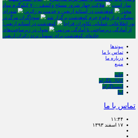
نماز است
هلاکت چهار شرور مسلح وکشف ۷۰۰ کیلوگرم مواد
مخدر
کوهدشت در آستانه اربعین و خدمت‌ به زائرین
شورای
پیشگیری از وقوع جرم کوهدشت برگزار شد
سوداگران مرگ در
تور اطلاعاتی عملیاتی تکاوران فراجا
کوهدشت در آستانه اربعین؛
از آمادگی زیرساختی تا آمادگی مردمی
تحول در زیرساخت‌های
جاده‌ای کوهدشت برای تسهیل تردد زائران اربعین
پیوندها
تماس با ما
درباره ما
منبع
خانه
کانال تلگرام
اینستاگرام
ایتا
تماس با ما
۱۱:۴۴
۱۷ اسفند ۱۳۹۳