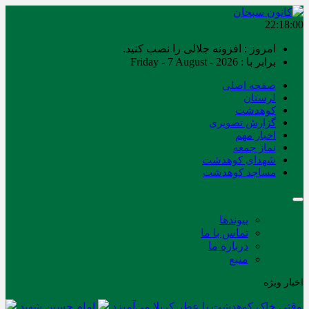
22:18:00
امروز : افزونه جلالی را نصب کنید.
برابر با : Friday - 7 August - 2026
صفحه اصلی
لرستان
کوهدشت
گزارش تصویری
اخبار مهم
نماز جمعه
شهدای کوهدشت
مساجد کوهدشت
پیوندها
تماس با ما
درباره ما
منبع
اخبار ویژه
وقتی خاک کوهدشت با عطر کربلا می‌آمیزد
امام حسین شهید