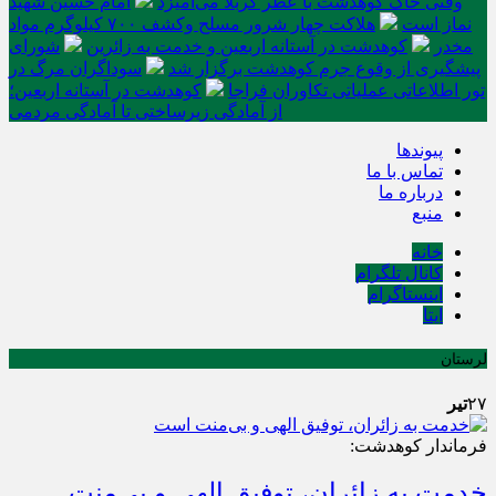
وقتی خاک کوهدشت با عطر کربلا می‌آمیزد
امام حسین شهید
نماز است
هلاکت چهار شرور مسلح وکشف ۷۰۰ کیلوگرم مواد
مخدر
کوهدشت در آستانه اربعین و خدمت‌ به زائرین
شورای
پیشگیری از وقوع جرم کوهدشت برگزار شد
سوداگران مرگ در
تور اطلاعاتی عملیاتی تکاوران فراجا
کوهدشت در آستانه اربعین؛
از آمادگی زیرساختی تا آمادگی مردمی
پیوندها
تماس با ما
درباره ما
منبع
خانه
کانال تلگرام
اینستاگرام
ایتا
لرستان
۲۷
تیر
فرماندار کوهدشت:
خدمت به زائران، توفیق الهی و بی‌منت