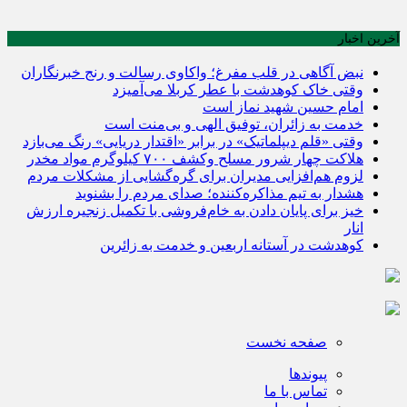
آخرین اخبار
نبض آگاهی در قلب مفرغ؛ واکاوی رسالت و رنج خبرنگاران
وقتی خاک کوهدشت با عطر کربلا می‌آمیزد
امام حسین شهید نماز است
خدمت به زائران، توفیق الهی و بی‌منت است
وقتی «قلم دیپلماتیک» در برابر «اقتدار دریایی» رنگ می‌بازد
هلاکت چهار شرور مسلح وکشف ۷۰۰ کیلوگرم مواد مخدر
لزوم هم‌افزایی مدیران برای گره‌گشایی از مشکلات مردم
هشدار به تیم مذاکره‌کننده؛ صدای مردم را بشنوید
خیز برای پایان دادن به خام‌فروشی با تکمیل زنجیره ارزش
انار
کوهدشت در آستانه اربعین و خدمت‌ به زائرین
صفحه نخست
پیوندها
تماس با ما