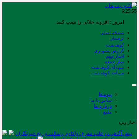
6:25:55
امروز : افزونه جلالی را نصب کنید.
صفحه اصلی
لرستان
کوهدشت
گزارش تصویری
اخبار مهم
نماز جمعه
شهدای کوهدشت
مساجد کوهدشت
پیوندها
تماس با ما
درباره ما
منبع
اخبار ویژه
نبض آگاهی در قلب مفرغ؛ واکاوی رسالت و رنج خبرنگاران