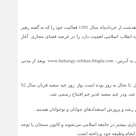
پايگاه اينترنتی كانون «سبحان» مسجد جامع شهرستان كوهدشت از خردادماه سال 1391 فعاليت خود را که به گفته رهبر
ه انقلاب اسلامی اهمیت دارد را در عرصه فضای مجازی آغاز
ابتداءا کانون سبحان،کار خود را در فضای مجازی با وبلاگی به آدرس : www.farhangy-sobhan.blogfa.com وبعد از مدتی
به اسم: www.farhangy-sobhan.ir . که با کمک خدای متعال تا بحال به روز بوده است .واز روز عید سعید قربان سال 92
رشد و پرورش استعدادهاي جوانان و نوجوانان هستند .
ری بيشتر در جامعه اسلامی می‌شوند و كانون سبحان با توجه
 انجام وظیفه خود پرداخته است.