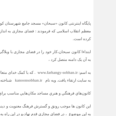
معظم انقلاب اسلامی که فرمودند : فضای مجازی به انداز
كرده است.
به آن یک دامنه متصل کرد ،
به سایت ارتقاء یافت. وبه نام kanoonsobhan.ir شناخته شد. ودر عید سعید غدیر خم افتتاح رسمی شد.
كانون‌هاي فرهنگي و هنري مساجد مكان‌هايي مناسب براي 
این کانون ها موجب رونق و گسترش فرهنگ معنويت و ديندا
به اين موضوع ، در فضای مجازی قدم نهاد،و در این راه به