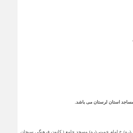
مساجد استان لرستان می باشد.
ره) خ امام خمینی(ره) مسجد جامع ( کانون فرهنگی سبحان