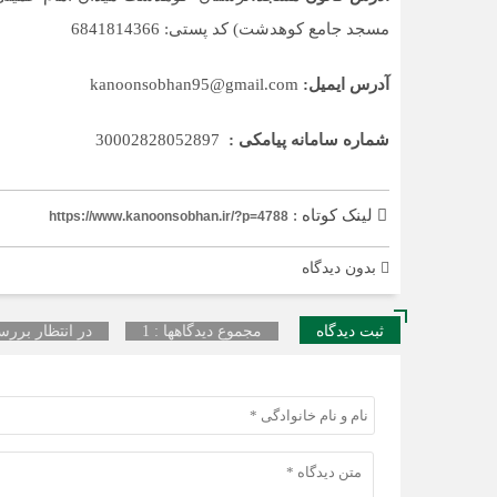
مسجد جامع کوهدشت) کد پستی: 6841814366
آدرس ایمیل:
kanoonsobhan95@gmail.com
شماره سامانه پیامکی :
30002828052897
لینک کوتاه :
https://www.kanoonsobhan.ir/?p=4788
بدون دیدگاه
ثبت دیدگاه
مجموع دیدگاهها : 1
در انتظار بررسی