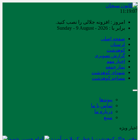
11:19:07
امروز : افزونه جلالی را نصب کنید.
برابر با : Sunday - 9 August - 2026
صفحه اصلی
لرستان
کوهدشت
گزارش تصویری
اخبار مهم
نماز جمعه
شهدای کوهدشت
مساجد کوهدشت
پیوندها
تماس با ما
درباره ما
منبع
اخبار ویژه
وقتی خاک کوهدشت با عطر کربلا می‌آمیزد
امام حسین شهید