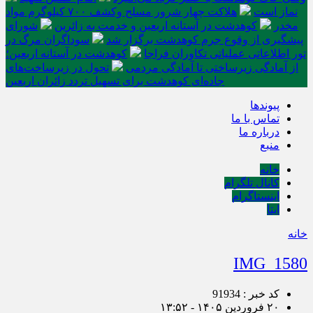
نماز است
هلاکت چهار شرور مسلح وکشف ۷۰۰ کیلوگرم مواد
مخدر
کوهدشت در آستانه اربعین و خدمت‌ به زائرین
شورای
پیشگیری از وقوع جرم کوهدشت برگزار شد
سوداگران مرگ در
تور اطلاعاتی عملیاتی تکاوران فراجا
کوهدشت در آستانه اربعین؛
از آمادگی زیرساختی تا آمادگی مردمی
تحول در زیرساخت‌های
جاده‌ای کوهدشت برای تسهیل تردد زائران اربعین
پیوندها
تماس با ما
درباره ما
منبع
خانه
کانال تلگرام
اینستاگرام
ایتا
خانه
IMG_1580
کد خبر : 91934
۲۰ فروردین ۱۴۰۵ - ۱۳:۵۲