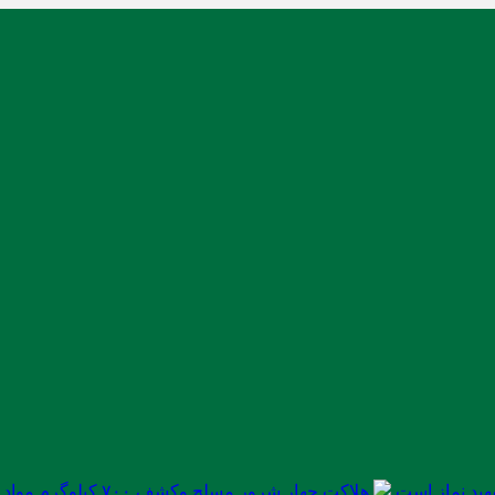
ید نماز است
هلاکت چهار شرور مسلح وکشف ۷۰۰ کیلوگرم مواد مخدر