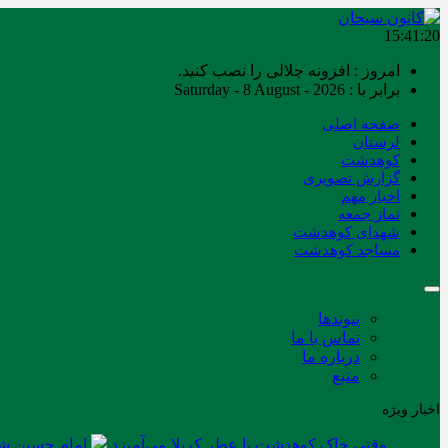
15:41:20
امروز : افزونه جلالی را نصب کنید.
برابر با : Saturday - 8 August - 2026
صفحه اصلی
لرستان
کوهدشت
گزارش تصویری
اخبار مهم
نماز جمعه
شهدای کوهدشت
مساجد کوهدشت
پیوندها
تماس با ما
درباره ما
منبع
اخبار ویژه
وقتی خاک کوهدشت با عطر کربلا می‌آمیزد
امام حسین شه