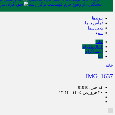
پیشگیری از وقوع جرم کوهدشت برگزار شد
سوداگران مرگ 
پیوندها
تماس با ما
درباره ما
منبع
خانه
کانال تلگرام
اینستاگرام
ایتا
خانه
IMG_1637
کد خبر : 91910
۲۰ فروردین ۱۴۰۵ - ۱۳:۴۴