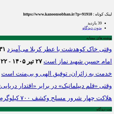
لینک کوتاه :
https://www.kanoonsobhan.ir/?p=91910
39 بازدید
بدون دیدگاه
نوشته های مشابه
وقتی خاک کوهدشت با عطر کربلا می‌آمیزد
۳۱ تیر ۱۴۰۵ - :۴۵
امام حسین شهید نماز است
۲۷ تیر ۱۴۰۵ - ۲۱:۲۲
خدمت به زائران، توفیق الهی و بی‌منت است
وقتی «قلم دیپلماتیک» در برابر «اقتدار دریایی
هلاکت چهار شرور مسلح وکشف ۷۰۰ کیلوگرم مواد مخدر
ثبت دیدگاه