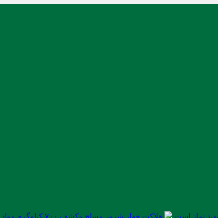
ید نماز است
هلاکت چهار شرور مسلح وکشف ۷۰۰ کیلوگرم مواد مخدر