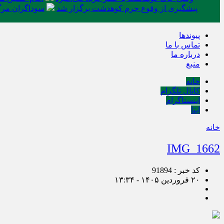
پیشگیری از وقوع جرم کوهدشت برگزار شد
سوداگران مرگ 
پیوندها
تماس با ما
درباره ما
منبع
خانه
کانال تلگرام
اینستاگرام
ایتا
خانه
IMG_1662
کد خبر : 91894
۲۰ فروردین ۱۴۰۵ - ۱۳:۳۴