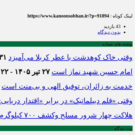
لینک کوتاه :
https://www.kanoonsobhan.ir/?p=91894
43 بازدید
بدون دیدگاه
نوشته های مشابه
وقتی خاک کوهدشت با عطر کربلا می‌آمیزد
۳۱ تیر ۱۴۰۵ - :۴۵
امام حسین شهید نماز است
۲۷ تیر ۱۴۰۵ - ۲۱:۲۲
خدمت به زائران، توفیق الهی و بی‌منت است
وقتی «قلم دیپلماتیک» در برابر «اقتدار دریایی
هلاکت چهار شرور مسلح وکشف ۷۰۰ کیلوگرم مواد مخدر
ثبت دیدگاه