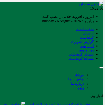
16:22:56
امروز : افزونه جلالی را نصب کنید.
برابر با : Thursday - 6 August - 2026
صفحه اصلی
لرستان
کوهدشت
گزارش تصویری
اخبار مهم
نماز جمعه
شهدای کوهدشت
مساجد کوهدشت
پیوندها
تماس با ما
درباره ما
منبع
اخبار ویژه
وقتی خاک کوهدشت با عطر کربلا می‌آمیزد
امام حسین شه