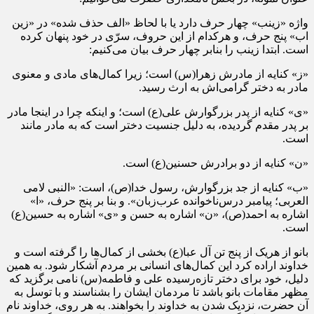
واژه «زینب» چهار حرف دارد یا با لحاظ «الف حذف شده» در «زین
اب» پنج حرف، و هرکدام از این حروف، سرّی در خود پنهان کرده
است. ابتدا زینب را بنابر چهار حرف بیان می‌کنیم:
«ز» کنایه از مادرش زهرا(س) است؛ زیرا کمال‌های مادی و معنوی
مادر به دختر گرامی‌اش به ارث رسید.
«ی» کنایه از پدر بزرگوارش علی(ع) است؛ و اینکه چرا در اینجا مادر
بر پدر مقدم گردیده، به دلیل جنسیت دختر است که به مادر مانند
است.
«ن» کنایه از دو برادرش حسنین(ع) است.
«ب» کنایه از جد بزرگوارش، رسول خدا(ص)، است: «النبی لامی
العربی؛ پیامبر درس‌ناخوانده عرب‌زبان». و بنا بر پنج حرف، «ا»
اشاره به احمد(ص)، «ن» اشاره به حسن و «ی» اشاره به حسین(ع)
است.
بانو از هریک از پنج تن آل عبا(ع) بخشی از کمال‌ها را گرفته است و
خداوند اراده کرد این کمال‌های انسانی بر مردم آشکار شود. به همین
دلیل، خود برای دختر تازه‌رسیده علی و فاطمه(س) نامی برگزید که
مظهر مقامات بانو باشد تا مردمان ایشان را بشناسند و با توسل به
آن حضرت، نزدیک شدن به خداوند را بخواهند. به هر روی، خداوند نام