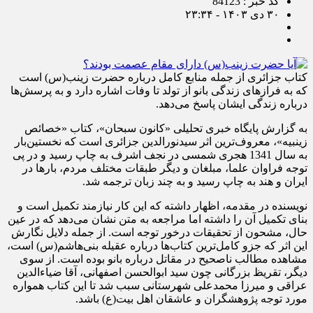
کد خبر : 84123
۳۰ دی ۱۴۰۳ - ۲۳:۳۴
کتاب جزائری از جمله منابع کامل درباره حضرت زینب(س) است
که به فرازهای زندگی بانو از تولد تا وفات اشاره دارد و به پرسش‌ها
درباره زندگی ایشان پاسخ می‌دهد.
به گزارش پایگاه خبری تحلیلی «کانون سبحان»، کتاب «خصائص
زینبیه»، معروف‌ترین اثر سیدنورالدین جزائری است که نخستین‌بار
به سال 1341 هجری شمسی در نجف اشرف به چاپ رسید و در پی
توجه فراوان علما، مبلغان و دیگر طبقات مختلف مردم، بارها در
ایران و هند به چاپ رسید و به چند زبان ترجمه شد.
نویسنده در مقدمه، اظهار داشته که این کار نیازمند تکمیل است و
بنای تکمیل آن را داشته اما مراجعه به متن نشان می‌دهد که در عین
حال، مشحون از تحقیقات درخور توجه است. از جمله دلایل نگارش
این اثر که جزو کامل‌ترین کتاب‌ها درباره عقیله بنی‌هاشم(س) است،
مشاهده مطالب ناصحیح در مقاتل درباره بانو بوده است. از سوی
دیگر، تقریظ بزرگانی چون سید ابوالحسن اصفهانی، آقا ضیاءالدین
عراقی و میرزا محمدعلی شهرستانی سبب شد تا این کتاب همواره
مورد توجه پژوهشگران و عاشقان اهل بیت(ع) باشد.