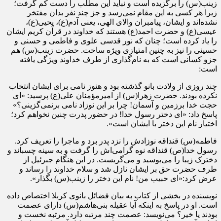
زینب(س) را برگزیده است و نباید این مطلب را دست کم گرفت؛
زیرا هر کسی به این مقام نمی‌رسد و جز چند نفر بدان مفتخر
نشده‌اند و ایشان، پیامبران والای الهی، یعنی آدم(ع)، یحیی(ع)،
عیسی(ع) و حضرت احمد(ع) هستند که خداوند در قرآن کریم ایشان
را یاد کرده است؛ چنان که نور قدسی علوی و فاطمی و حسنی و
حسینی را نیز به چنین امتیازی ویژه ساخت. حضرت زینب(س) هم
جزو کسانی است که به نام‌گذاری از طرف خداوند ویژگی یافته
است:
چند روزی از ولادت بانو گذشته بود و هنوز نامی برای ایشان انتخاب
نکرده بودند. حضرت زهرا(س) از امیرمؤمنان علی(ع) پرسید: «ای
حجت خدا برزمین و آسمان! چرا بر این نوزاد نامی برنمی‌گزینی؟»
پاسخ داد: «ای دختر رسول خدا! در حضور پدرت چنین نخواهم کرد؛
اختیار نام این دختر با ایشان است».
فاطمه(س) قنداقه نوزادش را نزد پدر برد و ماجرا را تعریف کرد.
رسول خدا(ص) قنداقه نوه گرامی‌اش را گرفت و به سینه چسباند و
دخترک زیبا را می‌بوسید و می‌گریست. در این هنگام جبرئیل از
طرف حضرت حق بر ایشان نازل شد و سلام خداوند را رساند و
عرض کرد:«ای حبیب من! نام این دختر را زینب(س) بگذار».
نویسنده در بخشی از کتاب به بیان فضائل بانوی کربلا اختصاص داده
است. او در پاسخ به اینکه آیا عقیله بنی‌هاشم(س) دارای عصمت
بودند یا خیر؟ می‌نویسد: عصمت چند مرتبه دارد. مرتبه نخست و