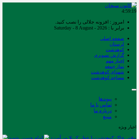
4:59:20
امروز : افزونه جلالی را نصب کنید.
برابر با : Saturday - 8 August - 2026
صفحه اصلی
لرستان
کوهدشت
گزارش تصویری
اخبار مهم
نماز جمعه
شهدای کوهدشت
مساجد کوهدشت
پیوندها
تماس با ما
درباره ما
منبع
اخبار ویژه
وقتی خاک کوهدشت با عطر کربلا می‌آمیزد
امام حسین شهید