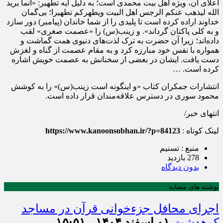
اعلای آن، ویژه اهل بیت محمدی است؛ به دلیل آیه تطهیر: «انما یرید
الله لیذهب عنکم الرجس اهل البیت ویطهرکم تطهیرا؛ بی‌گمان
خداوند اراده کرده است تا پلیدی را از شما خاندان (پیامبر) دور سازد
و به کلی پاکتان گرداند». و زینب(س) را «عصمت صغری» لقب
داده‌اند؛ زیرا آن حضرت به ترک لذت‌های دنیوی همت گماشت و
همواره با نفس خود مبارزه کرد و به مقام عصمت از گناه و لغزش
دست یافت. ایشان در بعضی از سخنانش به عصمت خویش اشاره
کرده است. …
انتشارات جمکران کتاب «و اینگونه است زینب(س)» را به کوشش
محمود سوری در دسترس علاقه‌مندان قرار داده است.
انتهای خبر/
لینک کوتاه :
https://www.kanoonsobhan.ir/?p=84123
منبع : تسنیم
278 بازدید
بدون دیدگاه
نوشته های مشابه
اجرای محافل جزءخوانی قرآن در مساجد
کوهدشت
۰۱ اسفند ۱۴۰۴ - ۱۵:۵۱