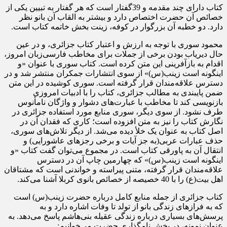
کتاب دارای چند مقدمه و 39گفتار است که هر گفتار به تبیین یکی از
خصائص آن حضرت اختصاص دارد و بیشتر به القاب آن بانو نظر
دارد. دو خطبه آن بزرگوار در کوفه، زینت بخش خاتمه کتاب است.
محمود سوری با توجه به ارزش و اعتبار کتاب جزائری، و در عین
حال دیریاب بودن برخی از جملات برای مخاطب فارسی‌زبان امروز،
اقدام به بازآفرینی این متن کرده است. کتاب سوری با عنوان «و
اینگونه است زینب(س)» از سوی انتشارات جمکران منتشر شد و در
دسترس علاقه‌مندان قرار گرفته است. سوری کوشیده در این متن
ضمن پایبندی به مطالب جزائری، کتاب را با ادبیات امروزی
بازنویسی کند تا مخاطب با عبارت‌های دشوار و واژگان نامأنوس
طرف نشود. از سوی دیگر، سوری منابع مورد استفاده جزائری در
نگارش کتاب را نیز به متن افزوده است؛ کاری که فقدان آن در
اصل کتاب به عنوان یک خلأ دیده می‌شد. از دیگر تلاش‌های سوری،
حذف عبارات عربی(به جز آیات و برخی رجزهای عاشورایی) و
انتقال آن به پاورقی کتاب است. در مجموع می‌توان گفت کتاب «و
اینگونه است زینب(س)» که چهارمین چاپ آن در دسترس
علاقه‌مندان قرار گرفته، متنی پیراسته و خواندنی است که مشتاقان
اهل بیت(ع) را با 40 خصیصه از خصائص بانوی کربلا آشنا می‌کند.
کتاب جزائری از جمله منابع کامل درباره حضرت زینب(س) است
که به فرازهای زندگی بانو از تولد تا وفات اشاره دارد و به
پرسش‌های بسیاری درباره زندگی عقیله بنی‌هاشم پاسخ می‌دهد. به
عنوان نمونه، در بخش نامگذاری حضرت می‌خوانیم: