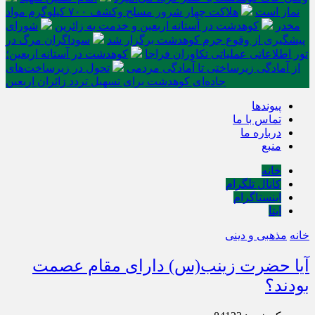
نماز است
هلاکت چهار شرور مسلح وکشف ۷۰۰ کیلوگرم مواد
مخدر
کوهدشت در آستانه اربعین و خدمت‌ به زائرین
شورای
پیشگیری از وقوع جرم کوهدشت برگزار شد
سوداگران مرگ در
تور اطلاعاتی عملیاتی تکاوران فراجا
کوهدشت در آستانه اربعین؛
از آمادگی زیرساختی تا آمادگی مردمی
تحول در زیرساخت‌های
جاده‌ای کوهدشت برای تسهیل تردد زائران اربعین
پیوندها
تماس با ما
درباره ما
منبع
خانه
کانال تلگرام
اینستاگرام
ایتا
خانه
مذهبی و دینی
آیا حضرت زینب(س) دارای مقام عصمت
بودند؟