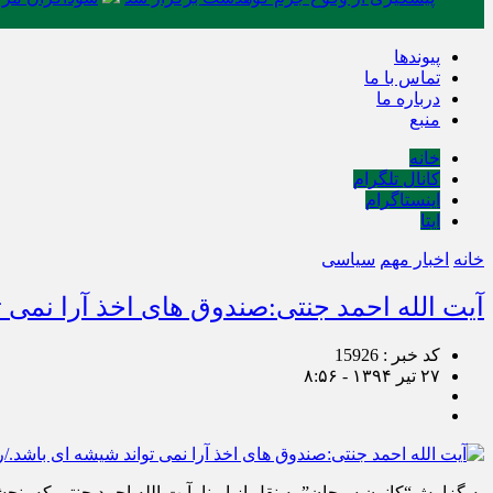
پیوندها
تماس با ما
درباره ما
منبع
خانه
کانال تلگرام
اینستاگرام
ایتا
خانه
اخبار مهم
سیاسی
آیت الله احمد جنتی:صندوق های اخذ آرا نمی
کد خبر : 15926
۲۷ تیر ۱۳۹۴ - ۸:۵۶