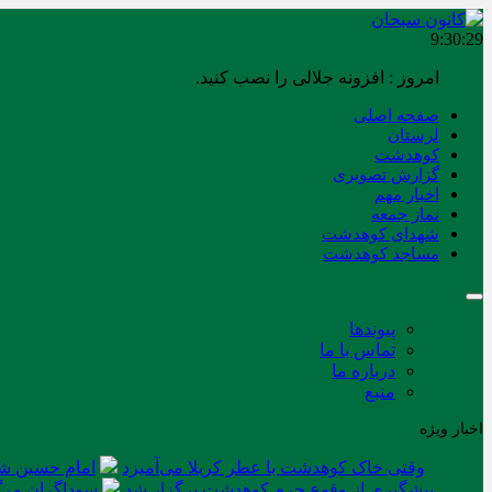
9:30:30
امروز : افزونه جلالی را نصب کنید.
صفحه اصلی
لرستان
کوهدشت
گزارش تصویری
اخبار مهم
نماز جمعه
شهدای کوهدشت
مساجد کوهدشت
پیوندها
تماس با ما
درباره ما
منبع
اخبار ویژه
وقتی خاک کوهدشت با عطر کربلا می‌آمیزد
امام حسین شه
پیشگیری از وقوع جرم کوهدشت برگزار شد
سوداگران مرگ 