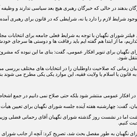
ن بدهند در حالی که خبرگان رهبری هیچ بعد سیاسی ندارند و وظیفه آن
 موجود شرایط لازم را دارد یا نه، شرایطی که در قانون برای رهبری آمد
لتر شورای نگهبان با توجه به شرایط فعلی جامعه برای انتخابات مجلس
بگذاریم، ما از ابتدا هم گفته ایم باید رفاقت ها و دوستی ها سرجای 
ای نگهبان برای تنویر افکار عمومی، گفت: بنای ما این نبوده که مش
تقل شود.
ان زمانی که صلاحیت داوطلبان را در انتخابات های مختلف بررسی می
ه قانون یا اسلام یا ولایت فقیه، این موارد یکی یکی مطرح می شوند 
ائل در افکار عمومی منتشر شود بلکه حتی صلاح نمی دانیم در جمع اش
ان، گفت: چهارشنبه هفته آینده جلسه شورای نگهبان برای تعیین هیأت
 داشت اما در نشست روز گذشته شورای نگهبان آقای رحمانی فضلی وزیر 
بت کنیم.
شورای نگهبان به طور مفصل بحث شد، تصریح کرد: آنچه از جانب شورای 