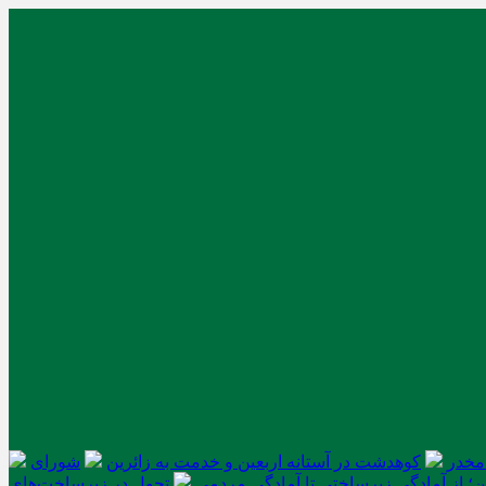
کوهدشت در آستانه اربعین و خدمت‌ به زائرین
شورای
ن؛ از آمادگی زیرساختی تا آمادگی مردمی
تحول در زیرساخت‌های