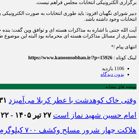
برگزاری الکترونیکی انتخابات مجلس فراهم نیست.
دبیر شورای نگهبان افزود: باید طوری انتخابات به صورت الکترونیکی
انتخابات وجود داشته باشد.
آیت الله جنتی با اشاره به مذاکرات هسته ای و توافق وین گفت: بند
بسیاری از مسائل مذاکرات هسته ای محرمانه بود البته این موضوع طب
انتهای پیام /*
لینک کوتاه :
https://www.kanoonsobhan.ir/?p=15926
1106 بازدید
بدون دیدگاه
نوشته های مشابه
وقتی خاک کوهدشت با عطر کربلا می‌آمیزد
۳۱ تیر ۱۴۰۵ - :۴۵
امام حسین شهید نماز است
۲۷ تیر ۱۴۰۵ - ۲۱:۲۲
هلاکت چهار شرور مسلح وکشف ۷۰۰ کیلوگرم مواد مخدر