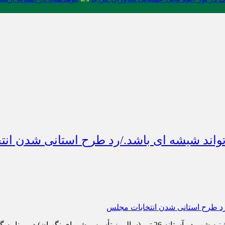
 تواند شیشه ای باشد./رد طرح استانی شدن ان
به گزارش“کانون سبحان” به نقل از ایرنا، آیت الله احمد جنتی که پنجشنبه شب در آستا