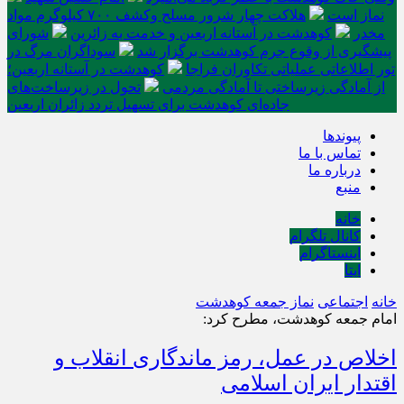
نماز است
هلاکت چهار شرور مسلح وکشف ۷۰۰ کیلوگرم مواد
مخدر
کوهدشت در آستانه اربعین و خدمت‌ به زائرین
شورای
پیشگیری از وقوع جرم کوهدشت برگزار شد
سوداگران مرگ در
تور اطلاعاتی عملیاتی تکاوران فراجا
کوهدشت در آستانه اربعین؛
از آمادگی زیرساختی تا آمادگی مردمی
تحول در زیرساخت‌های
جاده‌ای کوهدشت برای تسهیل تردد زائران اربعین
پیوندها
تماس با ما
درباره ما
منبع
خانه
کانال تلگرام
اینستاگرام
ایتا
خانه
اجتماعی
نماز جمعه کوهدشت
امام جمعه کوهدشت، مطرح کرد:
اخلاص در عمل، رمز ماندگاری انقلاب و
اقتدار ایران اسلامی