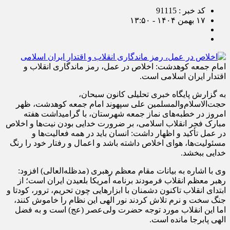
کد خبر : 91115
۱۷ بهمن ۱۴۰۴ - ۱۳:۵۰
امام جمعه کوهدشت: اخلاص در عمل، رمز ماندگاری انقلاب و
اقتدار ایران اسلامی است.
به گزارش پایگاه خبری تحلیلی کانون سبحان،
حجت‌الاسلام‌والمسلمین علی سپهوند امام جمعه کوهدشت، ظهر
امروز در خطبه‌های نماز جمعه شهرستان، با گرامیداشت هفته
مبارک فجر انقلاب اسلامی، بر ضرورت خدایی بودن نیت‌ها و اخلاص
در عمل تأکید و اظهار داشت: انسان باید در همه فعالیت‌ها و
مسئولیت‌ها، هوای اخلاص داشته باشد و اعمال و رفتار خود را رنگ
خدایی ببخشد.
وی با اشاره به بیانات مقام معظم رهبری (مدظله‌العالی) افزود:
رهبر معظم انقلاب فرمودند برنامه آمریکا بلعیدن ایران است؛ از
ابتدای انقلاب تاکنون دشمنان با ابزارهایی چون تحریم، ترور، کودتا و
جنگ سخت و نرم تلاش کردند نور الهی این نظام را خاموش کنند،
اما این انقلاب مورد توجه حضرت ولی‌عصر (عج) است و به فضل
الهی پابرجا مانده است.