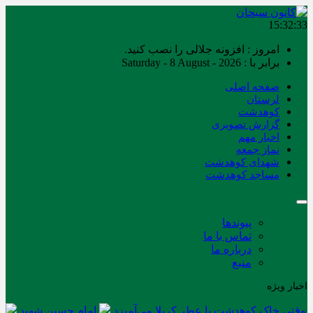
15:32:33
امروز : افزونه جلالی را نصب کنید.
برابر با : Saturday - 8 August - 2026
صفحه اصلی
لرستان
کوهدشت
گزارش تصویری
اخبار مهم
نماز جمعه
شهدای کوهدشت
مساجد کوهدشت
پیوندها
تماس با ما
درباره ما
منبع
اخبار ویژه
وقتی خاک کوهدشت با عطر کربلا می‌آمیزد
امام حسین شهید