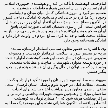
امام‌جمعه کوهدشت با تأکید بر اقتدار و هوشمندی جمهوری اسلامی
ایران تصریح کرد: ایران اسلامی همواره قاطعانه و هوشمندانه
تصمیم می‌گیرد و امروز هماهنگی کامل میان میدان و دیپلماسی
وجود دارد؛ مذاکره در حالی انجام می‌شود که آمادگی دفاعی کشور
در بالاترین سطح است و مؤلفه‌های اقتدار ایران روزبه‌روز در حال
افزایش است. اگر از سوی دشمنان اقدامی صورت گیرد، پاسخ
ایران محکم و پشیمان‌کننده خواهد بود و در هر شرایطی، چه نیاز به
مقابله سخت باشد و چه مذاکره، منافع مردم در اولویت قرار دارد و
آمادگی همه‌جانبه وجود دارد.
وی با اشاره به حضور معاون سیاسی استاندار لرستان، نماینده
مردم در مجلس شورای اسلامی، فرماندار کوهدشت و مجموعه
مدیریتی شهرستان در نماز جمعه این هفته کوهدشت اظهار داشت:
در حوزه توسعه متوازن شهرستان، مباحث و مطالبات متعددی
وجود دارد که مسئولان در حال پیگیری آن هستند و بنده نیز با جدیت
پیگیر هستم.
سپهوند سه مطالبه مهم شهرستان را مورد تأکید قرار داد و گفت:
نخست، مطالبه قبلی در حوزه علوم پزشکی استان لرستان است؛
مبلغی از سوی معاون وزیر بهداشت اخذ و بنا شد برای احداث
ساختمان نوزادان و همچنین تقویت تجهیزات بهداشتی و درمانی و
مراکز بهداشت هزینه شود که ۱۰ میلیارد تومان به کوهدشت
اختصاص یافته، اما تاکنون عملیاتی نشده و این موضوع یک مطالبه
جدی مردم است.