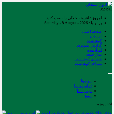
3:24:41
امروز : افزونه جلالی را نصب کنید.
برابر با : Saturday - 8 August - 2026
صفحه اصلی
لرستان
کوهدشت
گزارش تصویری
اخبار مهم
نماز جمعه
شهدای کوهدشت
مساجد کوهدشت
پیوندها
تماس با ما
درباره ما
منبع
اخبار ویژه
وقتی خاک کوهدشت با عطر کربلا می‌آمیزد
امام حسین شهید