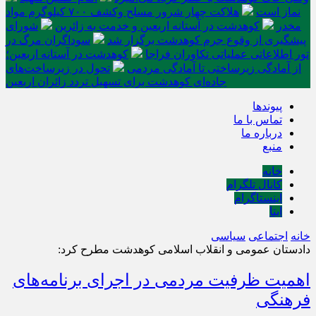
نماز است
هلاکت چهار شرور مسلح وکشف ۷۰۰ کیلوگرم مواد
مخدر
کوهدشت در آستانه اربعین و خدمت‌ به زائرین
شورای
پیشگیری از وقوع جرم کوهدشت برگزار شد
سوداگران مرگ در
تور اطلاعاتی عملیاتی تکاوران فراجا
کوهدشت در آستانه اربعین؛
از آمادگی زیرساختی تا آمادگی مردمی
تحول در زیرساخت‌های
جاده‌ای کوهدشت برای تسهیل تردد زائران اربعین
پیوندها
تماس با ما
درباره ما
منبع
خانه
کانال تلگرام
اینستاگرام
ایتا
خانه
اجتماعی
سیاسی
دادستان عمومی و انقلاب اسلامی کوهدشت مطرح کرد:
اهمیت ظرفیت مردمی در اجرای برنامه‌های
فرهنگی