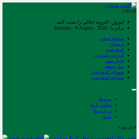
1:00:19
امروز : افزونه جلالی را نصب کنید.
برابر با : Saturday - 8 August - 2026
صفحه اصلی
لرستان
کوهدشت
گزارش تصویری
اخبار مهم
نماز جمعه
شهدای کوهدشت
مساجد کوهدشت
پیوندها
تماس با ما
درباره ما
منبع
اخبار ویژه
وقتی خاک کوهدشت با عطر کربلا می‌آمیزد
امام حسین شهید