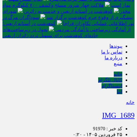
نماز است
هلاکت چهار شرور مسلح وکشف ۷۰۰ کیلوگرم مواد
مخدر
کوهدشت در آستانه اربعین و خدمت‌ به زائرین
شورای
پیشگیری از وقوع جرم کوهدشت برگزار شد
سوداگران مرگ در
تور اطلاعاتی عملیاتی تکاوران فراجا
کوهدشت در آستانه اربعین؛
از آمادگی زیرساختی تا آمادگی مردمی
تحول در زیرساخت‌های
جاده‌ای کوهدشت برای تسهیل تردد زائران اربعین
پیوندها
تماس با ما
درباره ما
منبع
خانه
کانال تلگرام
اینستاگرام
ایتا
خانه
IMG_1689
کد خبر : 91970
۲۵ فروردین ۱۴۰۵ - ۰:۲۰