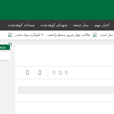
اخبار مهم
نماز جمعه
شهدای کوهدشت
مساجد کوهدشت
نماز است
هلاکت چهار شرور مسلح وکشف ۷۰۰ کیلوگرم مواد مخدر
ی از وقوع جرم کوهدشت برگزار شد
سوداگران مرگ در تور اطلاعاتی عملیاتی ت
تبلیغ
تحول در زیرساخت‌های جاده‌ای کوهدشت برای تسهیل تردد زائران اربعین