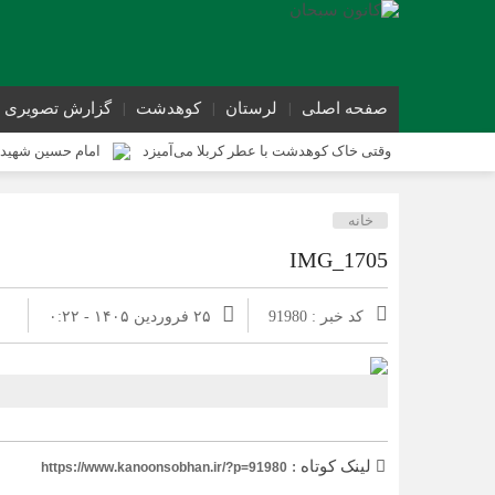
صفحه اصلی
لرستان
کوهدشت
گزارش تصویری
وقتی خاک کوهدشت با عطر کربلا می‌آمیزد
امام حسین شهید 
کوهدشت در آستانه اربعین و خدمت‌ به زائرین
شورای پیشگیر
خانه
کوهدشت در آستانه اربعین؛ از آمادگی زیرساختی تا آمادگی مردمی
IMG_1705
کد خبر : 91980
۲۵ فروردین ۱۴۰۵ - ۰:۲۲
لینک کوتاه :
https://www.kanoonsobhan.ir/?p=91980