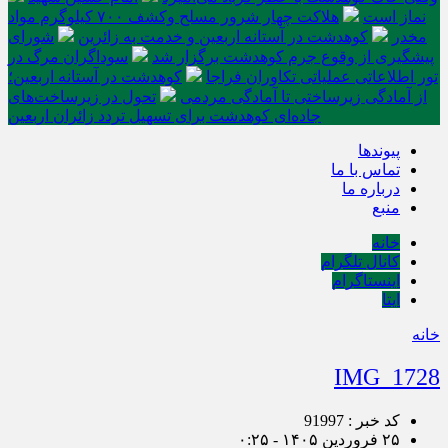
نماز است
هلاکت چهار شرور مسلح وکشف ۷۰۰ کیلوگرم مواد
مخدر
کوهدشت در آستانه اربعین و خدمت‌ به زائرین
شورای
پیشگیری از وقوع جرم کوهدشت برگزار شد
سوداگران مرگ در
تور اطلاعاتی عملیاتی تکاوران فراجا
کوهدشت در آستانه اربعین؛
از آمادگی زیرساختی تا آمادگی مردمی
تحول در زیرساخت‌های
جاده‌ای کوهدشت برای تسهیل تردد زائران اربعین
پیوندها
تماس با ما
درباره ما
منبع
خانه
کانال تلگرام
اینستاگرام
ایتا
خانه
IMG_1728
کد خبر : 91997
۲۵ فروردین ۱۴۰۵ - ۰:۲۵