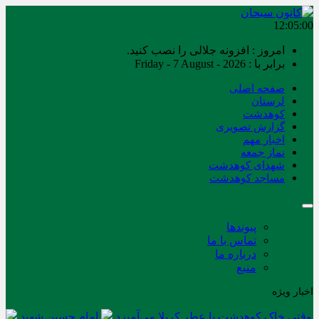
12:05:00
امروز : افزونه جلالی را نصب کنید.
برابر با : Friday - 7 August - 2026
صفحه اصلی
لرستان
کوهدشت
گزارش تصویری
اخبار مهم
نماز جمعه
شهدای کوهدشت
مساجد کوهدشت
پیوندها
تماس با ما
درباره ما
منبع
اخبار ویژه
وقتی خاک کوهدشت با عطر کربلا می‌آمیزد
امام حسین شهید