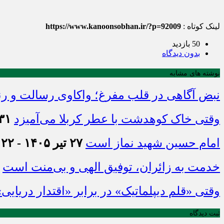
لینک کوتاه :
https://www.kanoonsobhan.ir/?p=92009
50 بازدید
بدون دیدگاه
نوشته های مشابه
نبض آگاهی در قلب مفرغ؛ واکاوی رسالت و رن
وقتی خاک کوهدشت با عطر کربلا می‌آمیزد
۳۱ تیر ۱۴۰۵ - :۴۵
امام حسین شهید نماز است
۲۷ تیر ۱۴۰۵ - ۲۱:۲۲
خدمت به زائران، توفیق الهی و بی‌منت است
وقتی «قلم دیپلماتیک» در برابر «اقتدار دریایی
ثبت دیدگاه