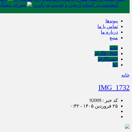
کوهدشت در آستانه اربعین و خدمت‌ به زائرین
شورای پیشگیر
پیوندها
تماس با ما
درباره ما
منبع
خانه
کانال تلگرام
اینستاگرام
ایتا
خانه
IMG_1732
کد خبر : 92009
۲۵ فروردین ۱۴۰۵ - ۰:۳۲