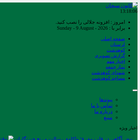
13:18:06
امروز : افزونه جلالی را نصب کنید.
برابر با : Sunday - 9 August - 2026
صفحه اصلی
لرستان
کوهدشت
گزارش تصویری
اخبار مهم
نماز جمعه
شهدای کوهدشت
مساجد کوهدشت
پیوندها
تماس با ما
درباره ما
منبع
اخبار ویژه
نبض آگاهی در قلب مفرغ؛ واکاوی رسالت و رنج خبرنگاران
وقتی