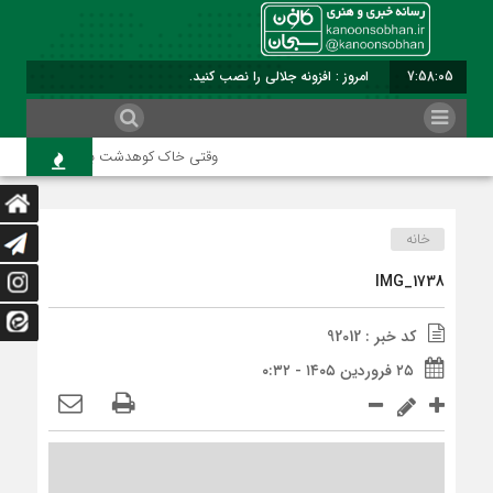
7:58:05
امروز : افزونه جلالی را نصب کنید.
وقتی خاک کوهدشت با عطر کربلا می‌آمی
خانه
IMG_1738
کد خبر : 92012
۲۵ فروردین ۱۴۰۵ - ۰:۳۲