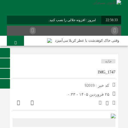
22:56:34
امروز : افزونه جلالی را نصب کنید.
برابر با : Friday - 7 August - 2026
وقتی خاک کوهدشت با عطر کربلا می‌آمیزد
امام حسین شهید نماز است
هلاکت چهار شرور مسلح وکشف ۷۰۰ کیلوگرم مواد مخدر
خانه
کوهدشت در آستانه اربعین و خدمت‌ به زائرین
IMG_1747
شورای پیشگیری از وقوع جرم کوهدشت برگزار شد
کد خبر : 92019
سوداگران مرگ در تور اطلاعاتی عملیاتی تکاوران فراجا
۲۵ فروردین ۱۴۰۵ - ۰:۳۳
کوهدشت در آستانه اربعین؛ از آمادگی زیرساختی تا آمادگی
مردمی
تحول در زیرساخت‌های جاده‌ای کوهدشت برای تسهیل تردد
زائران اربعین