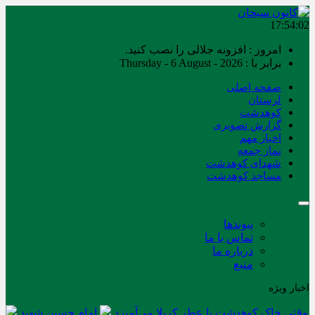
17:54:02
امروز : افزونه جلالی را نصب کنید.
برابر با : Thursday - 6 August - 2026
صفحه اصلی
لرستان
کوهدشت
گزارش تصویری
اخبار مهم
نماز جمعه
شهدای کوهدشت
مساجد کوهدشت
پیوندها
تماس با ما
درباره ما
منبع
اخبار ویژه
وقتی خاک کوهدشت با عطر کربلا می‌آمیزد
امام حسین شهید