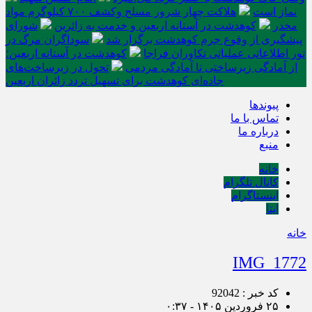
نماز است
هلاکت چهار شرور مسلح وکشف ۷۰۰ کیلوگرم مواد
مخدر
کوهدشت در آستانه اربعین و خدمت‌ به زائرین
شورای
پیشگیری از وقوع جرم کوهدشت برگزار شد
سوداگران مرگ در
تور اطلاعاتی عملیاتی تکاوران فراجا
کوهدشت در آستانه اربعین؛
از آمادگی زیرساختی تا آمادگی مردمی
تحول در زیرساخت‌های
جاده‌ای کوهدشت برای تسهیل تردد زائران اربعین
پیوندها
تماس با ما
درباره ما
منبع
خانه
کانال تلگرام
اینستاگرام
ایتا
خانه
IMG_1772
کد خبر : 92042
۲۵ فروردین ۱۴۰۵ - ۰:۳۷