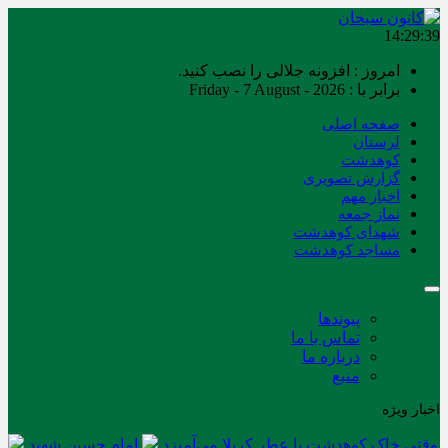
14:29:39
امروز : افزونه جلالی را نصب کنید.
برابر با : Friday - 7 August - 2026
صفحه اصلی
لرستان
کوهدشت
گزارش تصویری
اخبار مهم
نماز جمعه
شهدای کوهدشت
مساجد کوهدشت
پیوندها
تماس با ما
درباره ما
منبع
اخبار ویژه
وقتی خاک کوهدشت با عطر کربلا می‌آمیزد
امام حسین شهید