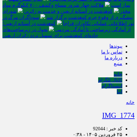
نماز است
هلاکت چهار شرور مسلح وکشف ۷۰۰ کیلوگرم مواد
مخدر
کوهدشت در آستانه اربعین و خدمت‌ به زائرین
شورای
پیشگیری از وقوع جرم کوهدشت برگزار شد
سوداگران مرگ در
تور اطلاعاتی عملیاتی تکاوران فراجا
کوهدشت در آستانه اربعین؛
از آمادگی زیرساختی تا آمادگی مردمی
تحول در زیرساخت‌های
جاده‌ای کوهدشت برای تسهیل تردد زائران اربعین
پیوندها
تماس با ما
درباره ما
منبع
خانه
کانال تلگرام
اینستاگرام
ایتا
خانه
IMG_1774
کد خبر : 92044
۲۵ فروردین ۱۴۰۵ - ۰:۳۸