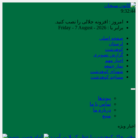
9:32:44
امروز : افزونه جلالی را نصب کنید.
برابر با : Friday - 7 August - 2026
صفحه اصلی
لرستان
کوهدشت
گزارش تصویری
اخبار مهم
نماز جمعه
شهدای کوهدشت
مساجد کوهدشت
پیوندها
تماس با ما
درباره ما
منبع
اخبار ویژه
وقتی خاک کوهدشت با عطر کربلا می‌آمیزد
امام حسین شهید