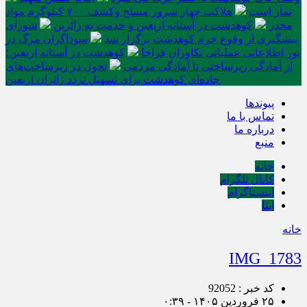
نماز است
هلاکت چهار شرور مسلح وکشف ۷۰۰ کیلوگرم مواد
مخدر
کوهدشت در آستانه اربعین و خدمت‌ به زائرین
شورای
پیشگیری از وقوع جرم کوهدشت برگزار شد
سوداگران مرگ در
تور اطلاعاتی عملیاتی تکاوران فراجا
کوهدشت در آستانه اربعین؛
از آمادگی زیرساختی تا آمادگی مردمی
تحول در زیرساخت‌های
جاده‌ای کوهدشت برای تسهیل تردد زائران اربعین
پیوندها
تماس با ما
درباره ما
منبع
خانه
کانال تلگرام
اینستاگرام
ایتا
خانه
IMG_1783
کد خبر : 92052
۲۵ فروردین ۱۴۰۵ - ۰:۳۹