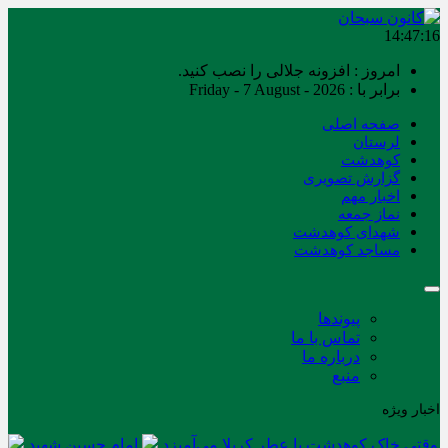
14:47:16
امروز : افزونه جلالی را نصب کنید.
برابر با : Friday - 7 August - 2026
صفحه اصلی
لرستان
کوهدشت
گزارش تصویری
اخبار مهم
نماز جمعه
شهدای کوهدشت
مساجد کوهدشت
پیوندها
تماس با ما
درباره ما
منبع
اخبار ویژه
وقتی خاک کوهدشت با عطر کربلا می‌آمیزد
امام حسین شهید