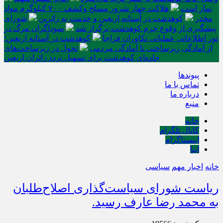
نماز است
هلاکت چهار شرور مسلح وکشف ۷۰۰ کیلوگرم مواد
مخدر
کوهدشت در آستانه اربعین و خدمت‌ به زائرین
شورای
پیشگیری از وقوع جرم کوهدشت برگزار شد
سوداگران مرگ در
تور اطلاعاتی عملیاتی تکاوران فراجا
کوهدشت در آستانه اربعین؛
از آمادگی زیرساختی تا آمادگی مردمی
تحول در زیرساخت‌های
جاده‌ای کوهدشت برای تسهیل تردد زائران اربعین
پیوندها
تماس با ما
درباره ما
منبع
خانه
کانال تلگرام
اینستاگرام
ایتا
خانه
اخبار مهم
سیاسی
ریاست شورای سیاست‌گذاری اصلاح‌طلبان
به محمد رضا عارف رسید.