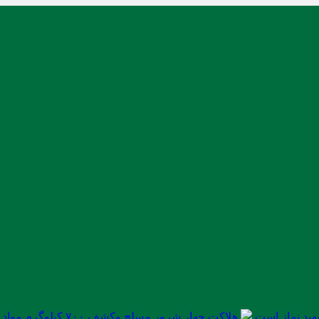
ید نماز است
هلاکت چهار شرور مسلح وکشف ۷۰۰ کیلوگرم مواد مخدر