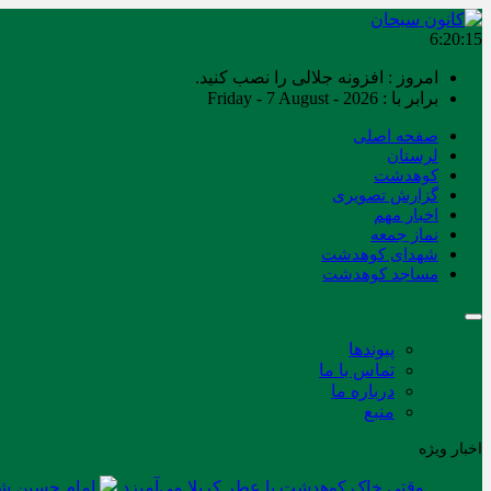
6:20:15
امروز : افزونه جلالی را نصب کنید.
برابر با : Friday - 7 August - 2026
صفحه اصلی
لرستان
کوهدشت
گزارش تصویری
اخبار مهم
نماز جمعه
شهدای کوهدشت
مساجد کوهدشت
پیوندها
تماس با ما
درباره ما
منبع
اخبار ویژه
وقتی خاک کوهدشت با عطر کربلا می‌آمیزد
امام حسین شه