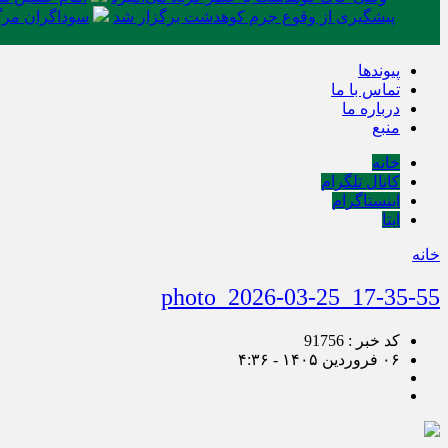
پیشگیری از وقوع جرم کوهدشت برگزار شد
سوداگران مرگ 
پیوندها
تماس با ما
درباره ما
منبع
خانه
کانال تلگرام
اینستاگرام
ایتا
خانه
photo_2026-03-25_17-35-55
کد خبر : 91756
۰۶ فروردین ۱۴۰۵ - ۴:۳۶