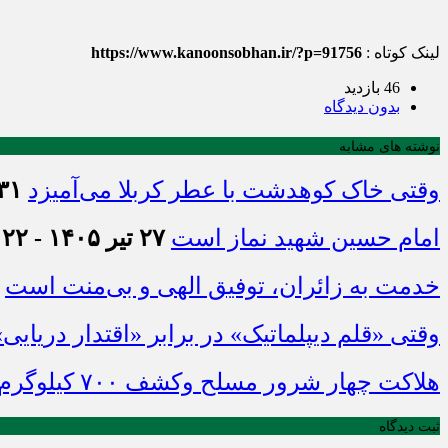
لینک کوتاه :
https://www.kanoonsobhan.ir/?p=91756
46 بازدید
بدون دیدگاه
نوشته های مشابه
وقتی خاک کوهدشت با عطر کربلا می‌آمیزد
۳۱ تیر ۱۴۰۵ - :۴۵
امام حسین شهید نماز است
۲۷ تیر ۱۴۰۵ - ۲۱:۲۲
خدمت به زائران، توفیق الهی و بی‌منت است
وقتی «قلم دیپلماتیک» در برابر «اقتدار دریایی
هلاکت چهار شرور مسلح وکشف ۷۰۰ کیلوگرم مواد مخدر
ثبت دیدگاه