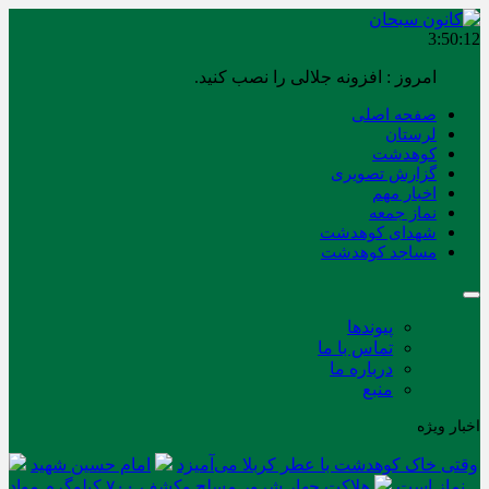
3:50:12
امروز : افزونه جلالی را نصب کنید.
صفحه اصلی
لرستان
کوهدشت
گزارش تصویری
اخبار مهم
نماز جمعه
شهدای کوهدشت
مساجد کوهدشت
پیوندها
تماس با ما
درباره ما
منبع
اخبار ویژه
وقتی خاک کوهدشت با عطر کربلا می‌آمیزد
امام حسین شهید
نماز است
هلاکت چهار شرور مسلح وکشف ۷۰۰ کیلوگرم مواد