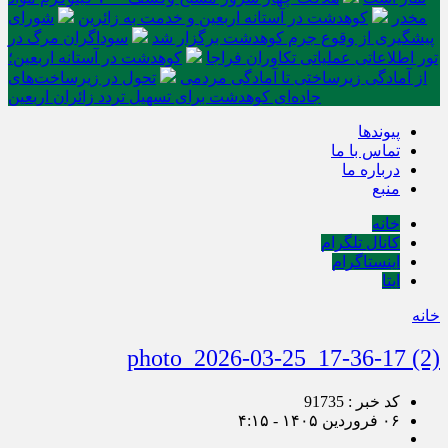
مخدر
کوهدشت در آستانه اربعین و خدمت‌ به زائرین
شورای
پیشگیری از وقوع جرم کوهدشت برگزار شد
سوداگران مرگ در
تور اطلاعاتی عملیاتی تکاوران فراجا
کوهدشت در آستانه اربعین؛
از آمادگی زیرساختی تا آمادگی مردمی
تحول در زیرساخت‌های
جاده‌ای کوهدشت برای تسهیل تردد زائران اربعین
پیوندها
تماس با ما
درباره ما
منبع
خانه
کانال تلگرام
اینستاگرام
ایتا
خانه
photo_2026-03-25_17-36-17 (2)
کد خبر : 91735
۰۶ فروردین ۱۴۰۵ - ۴:۱۵