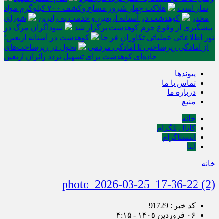
نماز است
هلاکت چهار شرور مسلح وکشف ۷۰۰ کیلوگرم مواد
مخدر
کوهدشت در آستانه اربعین و خدمت‌ به زائرین
شورای
پیشگیری از وقوع جرم کوهدشت برگزار شد
سوداگران مرگ در
تور اطلاعاتی عملیاتی تکاوران فراجا
کوهدشت در آستانه اربعین؛
از آمادگی زیرساختی تا آمادگی مردمی
تحول در زیرساخت‌های
جاده‌ای کوهدشت برای تسهیل تردد زائران اربعین
پیوندها
تماس با ما
درباره ما
منبع
خانه
کانال تلگرام
اینستاگرام
ایتا
خانه
photo_2026-03-25_17-36-22 (2)
کد خبر : 91729
۰۶ فروردین ۱۴۰۵ - ۴:۱۵