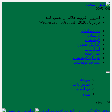
22:51:26
امروز : افزونه جلالی را نصب کنید.
برابر با : Wednesday - 5 August - 2026
صفحه اصلی
لرستان
کوهدشت
گزارش تصویری
اخبار مهم
نماز جمعه
شهدای کوهدشت
مساجد کوهدشت
پیوندها
تماس با ما
درباره ما
منبع
اخبار ویژه
وقتی خاک کوهدشت با عطر کربلا می‌آمیزد
امام حسین شهید