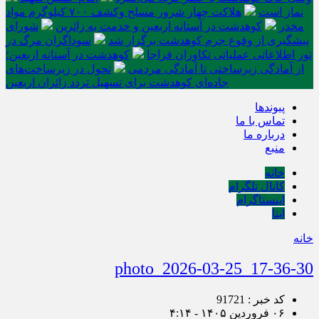
نماز است
هلاکت چهار شرور مسلح وکشف ۷۰۰ کیلوگرم مواد
مخدر
کوهدشت در آستانه اربعین و خدمت‌ به زائرین
شورای
پیشگیری از وقوع جرم کوهدشت برگزار شد
سوداگران مرگ در
تور اطلاعاتی عملیاتی تکاوران فراجا
کوهدشت در آستانه اربعین؛
از آمادگی زیرساختی تا آمادگی مردمی
تحول در زیرساخت‌های
جاده‌ای کوهدشت برای تسهیل تردد زائران اربعین
پیوندها
تماس با ما
درباره ما
منبع
خانه
کانال تلگرام
اینستاگرام
ایتا
خانه
photo_2026-03-25_17-36-30
کد خبر : 91721
۰۶ فروردین ۱۴۰۵ - ۴:۱۴