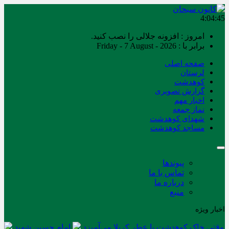
4:04:45
امروز : افزونه جلالی را نصب کنید.
برابر با : Friday - 7 August - 2026
صفحه اصلی
لرستان
کوهدشت
گزارش تصویری
اخبار مهم
نماز جمعه
شهدای کوهدشت
مساجد کوهدشت
پیوندها
تماس با ما
درباره ما
منبع
اخبار ویژه
وقتی خاک کوهدشت با عطر کربلا می‌آمیزد
امام حسین شهید