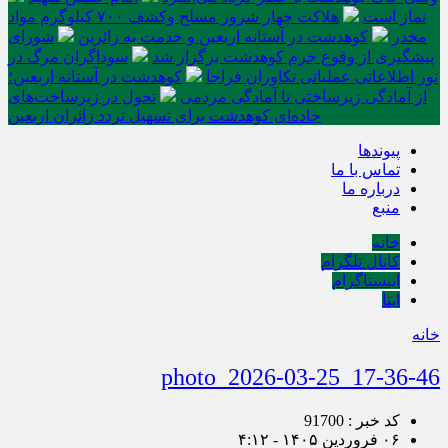
نماز است
هلاکت چهار شرور مسلح وکشف ۷۰۰ کیلوگرم مواد
مخدر
کوهدشت در آستانه اربعین و خدمت‌ به زائرین
شورای
پیشگیری از وقوع جرم کوهدشت برگزار شد
سوداگران مرگ در
تور اطلاعاتی عملیاتی تکاوران فراجا
کوهدشت در آستانه اربعین؛
از آمادگی زیرساختی تا آمادگی مردمی
تحول در زیرساخت‌های
جاده‌ای کوهدشت برای تسهیل تردد زائران اربعین
پیوندها
تماس با ما
درباره ما
منبع
خانه
کانال تلگرام
اینستاگرام
ایتا
خانه
photo_2026-03-25_17-36-46
کد خبر : 91700
۰۶ فروردین ۱۴۰۵ - ۴:۱۲