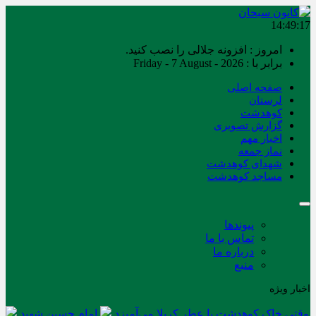
14:49:17
امروز : افزونه جلالی را نصب کنید.
برابر با : Friday - 7 August - 2026
صفحه اصلی
لرستان
کوهدشت
گزارش تصویری
اخبار مهم
نماز جمعه
شهدای کوهدشت
مساجد کوهدشت
پیوندها
تماس با ما
درباره ما
منبع
اخبار ویژه
وقتی خاک کوهدشت با عطر کربلا می‌آمیزد
امام حسین شهید