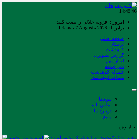
14:48:47
امروز : افزونه جلالی را نصب کنید.
برابر با : Friday - 7 August - 2026
صفحه اصلی
لرستان
کوهدشت
گزارش تصویری
اخبار مهم
نماز جمعه
شهدای کوهدشت
مساجد کوهدشت
پیوندها
تماس با ما
درباره ما
منبع
اخبار ویژه
وقتی خاک کوهدشت با عطر کربلا می‌آمیزد
امام حسین شهید