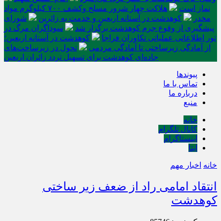
نماز است
هلاکت چهار شرور مسلح وکشف ۷۰۰ کیلوگرم مواد
مخدر
کوهدشت در آستانه اربعین و خدمت‌ به زائرین
شورای
پیشگیری از وقوع جرم کوهدشت برگزار شد
سوداگران مرگ در
تور اطلاعاتی عملیاتی تکاوران فراجا
کوهدشت در آستانه اربعین؛
از آمادگی زیرساختی تا آمادگی مردمی
تحول در زیرساخت‌های
جاده‌ای کوهدشت برای تسهیل تردد زائران اربعین
پیوندها
تماس با ما
درباره ما
منبع
خانه
کانال تلگرام
اینستاگرام
ایتا
خانه
اخبار مهم
انتقاد امامی راد از ضعف زیر ساختی
کوهدشت