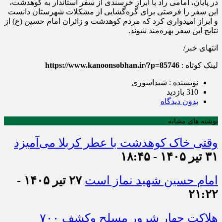
در پایان، امامی راد با ابراز خرسندی از سفر استاندار به کوهدشت،
این سفر را فرصتی برای گره‌گشایی از مشکلات شهرستان دانست
و ابراز امیدواری کرد که مردم کوهدشت و زائران امام حسین (ع) از
نتایج این سفر بهره‌مند شوند.
انتهای خبر/
لینک کوتاه :
https://www.kanoonsobhan.ir/?p=85746
نویسنده : شیداسوری
310 بازدید
بدون دیدگاه
نوشته های مشابه
وقتی خاک کوهدشت با عطر کربلا می‌آمیزد
۳۱ تیر ۱۴۰۵ - ۱۸:۴۵
امام حسین شهید نماز است
۲۷ تیر ۱۴۰۵ -
۲۱:۲۲
هلاکت چهار شرور مسلح وکشف ۷۰۰