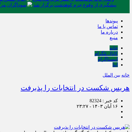
پیشگیری از وقوع جرم کوهدشت برگزار شد
سوداگران مرگ 
پیوندها
تماس با ما
درباره ما
منبع
خانه
کانال تلگرام
اینستاگرام
ایتا
خانه
بین الملل
هریس شکست در انتخابات را پذیرفت
کد خبر : 82324
۱۶ آبان ۱۴۰۳ - ۲۳:۲۷