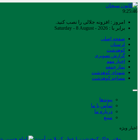
9:25:46
امروز : افزونه جلالی را نصب کنید.
برابر با : Saturday - 8 August - 2026
صفحه اصلی
لرستان
کوهدشت
گزارش تصویری
اخبار مهم
نماز جمعه
شهدای کوهدشت
مساجد کوهدشت
پیوندها
تماس با ما
درباره ما
منبع
اخبار ویژه
وقتی خاک کوهدشت با عطر کربلا می‌آمیزد
امام حسین شه