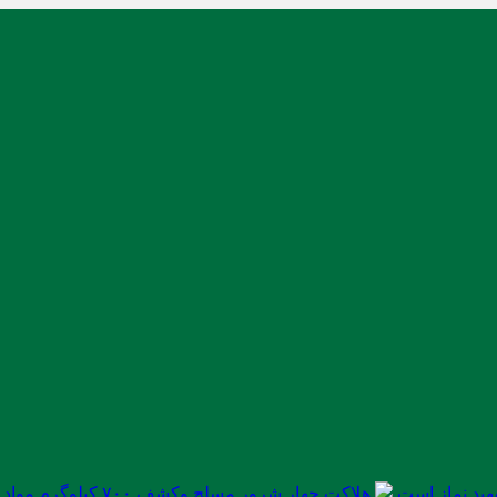
ید نماز است
هلاکت چهار شرور مسلح وکشف ۷۰۰ کیلوگرم مواد مخدر