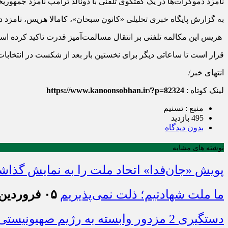
نامزد دموکرات‌ها در یک گفتگوی تلفنی با دونالد ترامپ نامزد جمهور
به گزارش پایگاه خبری تحلیلی «کانون سبحان»، کامالا هریس، نامزد د
هریس این مکالمه تلفنی بر انتقال مسالمت‌آمیز قدرت تاکید کرده اس
قرار است تا ساعاتی دیگر برای نخستین بار بعد از شکست در انتخابات
انتهای خبر/
لینک کوتاه :
https://www.kanoonsobhan.ir/?p=82324
منبع : تسنیم
495 بازدید
بدون دیدگاه
نوشته های مشابه
پویش «جان‌فدا» اتحاد ملت را به نمایش گذا
ما ملت شهادتیم؛ ذلت نمی‌پذیریم
۰۵ فروردین ۱۴۰۵ - ۲۲:۰۹
دستگیری 2 مزدور وابسته به رژیم صهیونیستی در ارومیه