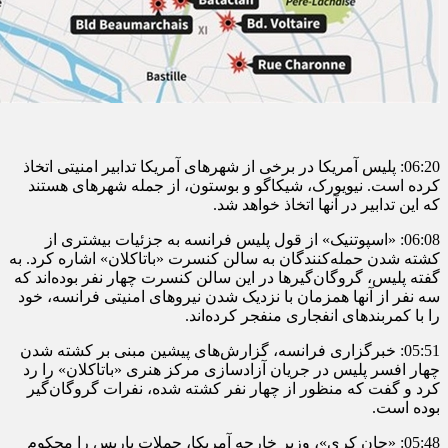
06:20: پلیس آمریکا در برخی از شهرهای آمریکا تدابیر امنیتی اتخاذ
کرده است. نیویورک، شیکاگو و بوستون، از جمله شهرهای هستند
که این تدابیر در آنها اتخاذ خواهد شد.
06:08: «اسپوتنیک» از قول پلیس فرانسه به جزئیات بیشتری از
کشته شدن حمله‌کنندگان به سالن کنسرت «باتاکلان» اشاره کرد. به
گفته پلیس، گروگان‌گیرها در این سالن کنسرت چهار نفر بوده‌اند که
سه نفر از آنها همزمان با نزدیک شدن نیروهای امنیتی فرانسه، خود
را با کمربندهای انفجاری منفجر کرده‌اند.
05:51: خبرگزاری فرانسه، گزارش‌های پیشین مبنی بر کشته شدن
چهار افسر پلیس در جریان آزادسازی مرکز هنری «باتاکلان» را رد
کرد و گفت که منظور از چهار نفر کشته شده، نفرات گروگان‌گیر
بوده است.
05:48: «جان کری»، وزیر خارجه آمریکا، حملات پاریس را محکوم