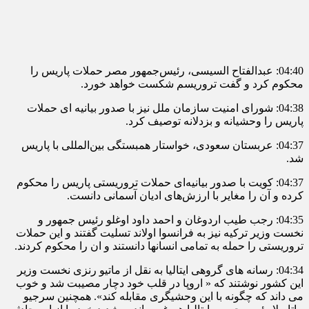
04:40: عبدالفتاح السیسی، رئیس‌جمهور مصر حملات پاریس را
محکوم کرد و گفت تروریسم شکست خواهد خورد.
04:38: شورای امنیت سازمان ملل نیز با صدور بیانیه ای حملات
پاریس را وحشیانه و بزدلانه توصیف کرد.
04:37: عربستان سعودی، خواستار همبستگی بین‌المللی با پاریس
شد.
04:37: کویت با صدور بیانیه‌ای حملات تروریستی پاریس را محکوم
کرده و آن را مغایر با ارزش‌های ادیان آسمانی دانست.
04:35: رجب طیب اردوغان و احمد داود اوغلو رئیس جمهور و
نخست وزیر ترکیه نیز به فرانسوا اولاند تسلیت گفتند و این حملات
تروریستی را حمله به تمامی انسانها دانستند و ان را محکوم کردند.
04:34: رسانه های گروهی ایتالیا به نقل از ماتیو رنزی نخست وزیر
این کشور نوشتند که « اروپا در قلب خود دچار مصیبت شد و خوب
می داند که چگونه با این وحشیگری مقابله کند». همچنین سرجیو