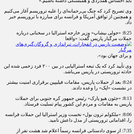
باید احساس همدردی و همبستگی داشته باشیم.»
وی تصریح کرد که جنگ بی‌رحمانه‌ای را علیه تروریسم آغاز می‌کنیم
و همچنین از توافق آمریکا و فرانسه برای مبارزه با تروریسم خبر
داد.
8:25: «جولی بیشاپ» وزیر خارجه استرالیا در سخنانی درباره
حملات مرگبار پاریس گفت: «واقعا
و برای جهان بود».
وی تأیید کرد که یک تبعه استرالیایی در بین ۲۰۰ فرد زخمی شده این
حادثه تروریستی در پاریس می‌باشد.
8:24: بعد از حملات پاریس، مقامات فیلیپین برقراری امنیت بیشتر
در نشست «اپک» را وعده دادند.
8:13: «جئون هیو پارک» رئیس جمهور کره جنوبی برای حملات
پاریس به مقامات و مردم این کشور پیام تسلیت فرستاد.
8:06: «ملکولم ترون بول» نخست وزیر استرالیا این حملات فرانسه
را، اقداماتی تروریستی از مدل داعش نامید.
7:35: از سوی دادستانی فرانسه رسماً اعلام شد هشت نفر از