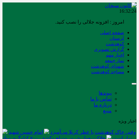
16:32:26
برابر با : Saturday - 8 August - 2026
صفحه اصلی
لرستان
کوهدشت
گزارش تصویری
اخبار مهم
نماز جمعه
شهدای کوهدشت
مساجد کوهدشت
پیوندها
تماس با ما
درباره ما
منبع
اخبار ویژه
وقتی خاک کوهدشت با عطر کربلا می‌آمیزد
امام حسین شهید
نماز است
هلاکت چهار شرور مسلح وکشف ۷۰۰ کیلوگرم مواد