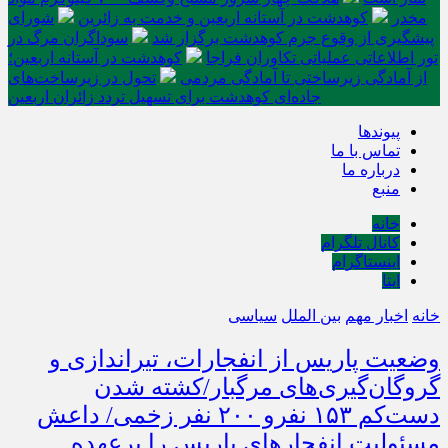
مخدر
کوهدشت در آستانه اربعین و خدمت‌ به زائرین
شورای
پیشگیری از وقوع جرم کوهدشت برگزار شد
سوداگران مرگ در
تور اطلاعاتی عملیاتی تکاوران فراجا
کوهدشت در آستانه اربعین؛
از آمادگی زیرساختی تا آمادگی مردمی
تحول در زیرساخت‌های
جاده‌ای کوهدشت برای تسهیل تردد زائران اربعین
پیوندها
تماس با ما
درباره ما
منبع
خانه
کانال تلگرام
اینستاگرام
ایتا
خانه
اخبار مهم
بین الملل
سیاسی
وضعیت پاریس از انفجار‌ات، تیراندازی و
گروگان‌گیری‌های مرگبار/کشته شدن
دست‌کم ۱۵۳ نفرو ۲۰۰ نفر زخمی/ داعش
مسئولیت انفجارهای پاریس را برعهده