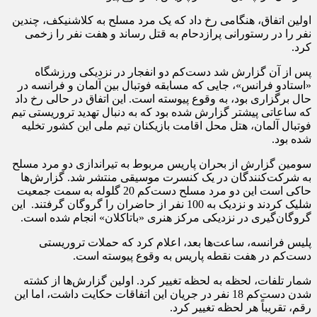
اولین اتفاق، هنگامی رخ داد که یک مرد مسلح به کلاشنیکف، چندین
نفر را در رستورانی پرازدحام به قتل رساند و هفت نفر را زخمی
کرد.
پس از آن گزارش شد دست‌کم دو انفجار در نزدیکی ورزشگاه
«استادو فرانس»، جایی که مسابقه فوتبال بین آلمان و فرانسه در
حال برگزاری بود، به وقوع پیوسته است. این اتفاق در حالی رخ داد
که ساعاتی پیشتر گزارش شده بود که به دنبال تهدید تروریستی تیم
فوتبال آلمان، هتل محل اقامت بازیکنان تیم ملی این کشور تخلیه
شده بود.
سومین گزارش‌ از بحران پاریس مربوط به تیراندازی دو مرد مسلح
به شرکت‌کنندگان در یک کنسرت موسیقی منتشر شد. گزارش‌ها
حاکی است این دو مرد مسلح دست‌کم 20 گلوله به سمت جمعیت
شلیک کردند و نزدیک به 100 نفر از حاضران را گروگان گرفتند. این
گروگان‌گیری در نزدیکی مرکز هنری «باتاکلان» انجام شده است.
پلیس فرانسه، ساعت‌ها بعد، اعلام کرد که حملات تروریستی
دست‌کم در هفت نقطه پاریس به وقوع پیوسته است.
شمار تلفات، لحظه به لحظه تغییر کرد. اولین گزارش‌ها از کشته
شدن دست‌کم 18 نفر در جریان این اتفاقات حکایت داشت، اما این
رقم، تقریباً هر لحظه تغییر کرد.