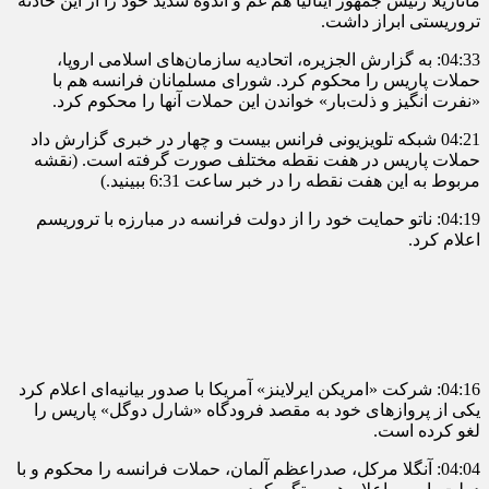
ماتاریلا رئیس جمهور ایتالیا هم غم و اندوه شدید خود را از این حادثه
تروریستی ابراز داشت.
04:33: به گزارش الجزیره، اتحادیه سازمان‌های اسلامی اروپا،
حملات پاریس را محکوم کرد. شورای مسلمانان فرانسه هم با
«نفرت انگیز و ذلت‌بار» خواندن این حملات آنها را محکوم کرد.
04:21 شبکه تلویزیونی فرانس بیست و چهار در خبری گزارش داد
حملات پاریس در هفت نقطه مختلف صورت گرفته است. (نقشه
مربوط به این هفت نقطه را در خبر ساعت 6:31 ببینید.)
04:19: ناتو حمایت خود را از دولت فرانسه در مبارزه با تروریسم
اعلام کرد.
04:16: شرکت «امریکن‌ ایرلاینز» آمریکا با صدور بیانیه‌ای اعلام کرد
یکی از پروازهای خود به مقصد فرودگاه «شارل دوگل» پاریس را
لغو کرده است.
04:04: آنگلا مرکل، صدراعظم آلمان، حملات فرانسه را محکوم و با