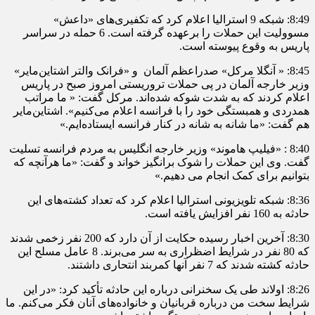
8:49: شبکه 9 استرالیا اعلام کرد که تکفیری‌های «داعش»
مسوولیت این حملات را برعهده گرفته است. 6 حمله در سراسر
پاریس به وقوع پیوسته است.
8:45: « آنگلا مرکل» صدراعظم آلمان و «فرانک والتر اشتاین‌مایر»
وزیر خارجه آلمان در پی حملات تروریستی امروز صبح در پاریس
اعلام کردند که به شدت شوکه شده‌اند. مرکل گفت: « ما مراتب
همدردی و همبستگی خود را با فرانسه اعلام می‌کنیم». اشتاین‌مایر
هم گفت: «ما شانه به شانه در کنار فرانسه ایستاده‌ایم.»
8:40 : «فیلیپ هاموند» وزیر خارجه انگلیس به مردم فرانسه تسلیت
گفت. وی این حملات را شوک برانگیز خواند و گفت: «ما هرآنچه که
بتوانیم برای کمک انجام می دهیم.»
8:36: شبکه تلویزیونی استرالیا اعلام کرد که تعداد کشته‌های این
حادثه به 160 نفر افزایش یافته است.
8:30: آخرین اخبار رسیده حکایت از آن دارد که 200 نفر زخمی شدند
که 80 نفر در شرایط اضظراری به سر می‌برند. 8 عامل مسلح این
حادثه کشته شدند که 7 نفر آنها کمربند انتحاری داشتند.
8:26: اولاند طی یک سخنرانی درباره این حادثه تأکید کرد: «در این
شرایط سخت من درباره قربانیان و خانواده‌های آنان فکر می‌کنم. ما