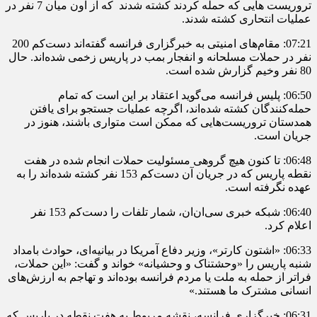
تروریست هایی که حمله کردند کشته شدند که از اون میان 7 نفر در
عملیات انتحاری کشته شدند.
07:21: مقام‌های امنیتی به خبرگزاری فرانسه گفته‌اند دست‌کم 200
نفر در حملات مسلحانه و انفجار بمب در پاریس زخمی شده‌اند. حال
80 نفر وخیم گزارش شده است.
06:50: پلیس فرانسه می‌گوید اعتقاد بر این است که تمام
حمله‌کنندگان کشته شده‌اند، اگرچه عملیات جستجو برای یافتن
همدستان تروریست‌هایی که ممکن است متواری باشند، هنوز در
جریان است.
06:48: تا کنون هیچ گروهی مسئولیت حملات انجام شده در هفت
نقطه پاریس که در جریان آن دست‌کم 153 نفر کشته شده‌اند را به
عهده نگرفته است.
06:40: شبکه خبری سی‌ان‌ان، شمار تلفات را دست‌کم 153 نفر
اعلام کرد.
06:33: «اشتون کارتر»، وزیر دفاع آمریکا در بیانیه‌ای، حوادث بامداد
شنبه پاریس را «وحشتناک و وحشیانه» خواند و گفت: «این حملات،
فراتر از حمله به ملت یا مردم فرانسه بوده‌اند و تهاجم به ارزش‌های
انسانی مشترک ما هستند.»
06:31: خبرگزاری فرانسه، نقشه مربوط به هفت نقطه در پاریس که