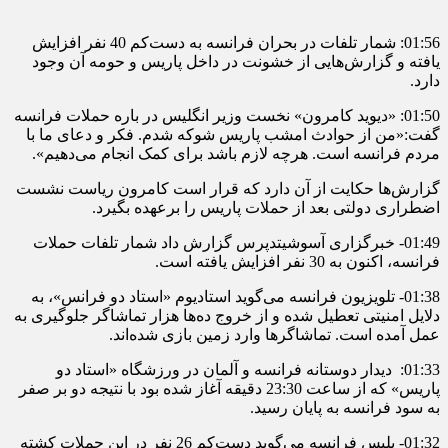
01:56: شمار تلفات در بحران فرانسه به دست‌کم 40 نفر افزایش
یافته و گزارش‌هایی از خشونت در داخل پاریس و حومه آن وجود
دارد.
01:50: «دیوید کامرون» نخست وزیر انگلیس در باره حملات فرانسه
گفت:«من از حوادث امشب پاریس شوکه شدم. فکر و دعای ما با
مردم فرانسه است. هرچه لازم باشد برای کمک انجام می‌دهیم».
گزارش‌ها حکایت از آن دارد که قرار است کامرون ریاست نشست
اضطراری دولتی بعد از حملات پاریس را برعهده بگیرد.
01:49- خبرگزاری آسوشیتدپرس گزارش داد شمار تلفات حملات
فرانسه، اکنون به 30 نفر افزایش یافته است.
01:38- تلویزیون فرانسه می‌گوید استادیوم «استاد دو فرانس»، به
دلایل امنیتی تعطیل شده و از خروج ده‌ها هزار تماشاگر جلوگیری به
عمل آمده است. تماشاگرها وارد زمین بازی شده‌اند.
01:33: دیدار دوستانه فرانسه و آلمان در ورزشگاه «استاد دو
پاریس» که از ساعت 23:30 دقیقه آغاز شده بود با نتیجه دو بر صفر
به سود فرانسه به پایان رسید.
01:32- پلیس فرانسه می‌گوید دست‌کم 26 نفر در این حملات کشته