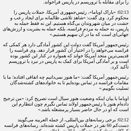
را برای مقابله با تروریسم در پاریس فراخواند.
02:13: «باراک اوباما»، رئیس‌جمهوری آمریکا، حملات پاریس را
محکوم کرد. وی گفت: «شاهد تلاشی ظالمانه برای ایجاد رعب و
حشت در میان شهروندان بی‌گناه هستیم. این نه فقط حمله به
پاریس، نه حمله به مردم فرانسه، بلکه حمله به بشریت و ارزش‌های
جهانی‌ای است که ما در آن سهیم هستیم.»
رئیس‌جمهور آمریکا گفت دولت این کشور آمادگی دارد هر کمکی که
فرانسه می‌خواهد را در اختیار آن کشور قرار دهد. وی فرانسه را
قدیمی‌ترین متحد آمریکا خواند که همواره در کنار این کشور بوده
است و بر آمادگی آمریکا برای کمک به پاریس در نبرد با تروریسم
تأکید کرد.
رئیس‌جمهور آمریکا گفت: «ما هنوز نمی‌دانیم چه اتفاقی افتاده؛ ما با
مقامات فرانسه در تماس بوده‌ایم تا به خانواده‌های کشته‌شدگان
تسلیت بگوییم.»
اوباما با بیان اینکه وضعیت هنوز سیال است تصریح کرد: «من ترجیح
داده‌ام هنوز با رئیس‌جمهور اولاند تماس نگیرم چون انتظارم این
است که او در حال حاضر بسیار پرمشغله باشد.»
02:12: برخی رسانه‌های بین‌المللی، از جمله العربیه می‌گویند
دست‌کم 60 نفر در حملات پاریس کشته شده‌اند. رسانه‌های فرانسه
کماکان، تعداد کشته‌شدگان را 35 نفر اعلام می‌کنند.