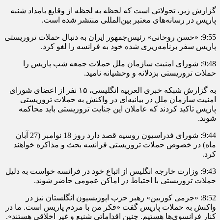
گزارش زیر، تحولاتی است که لحظه به لحظه از وقایع بامداد شنبه
پاریس در رسانه‌های معتبر بین‌المللی منتشر شده است.
9:55: «حسن روحانی» رئیس‌جمهور ایران به دنبال حملات تروریستی
پاریس سفر برنامه‌ریزی شده خود به فرانسه را لغو کرد.
9:48: شورای امنیت سازمان ملل حملات جمعه شب پاریس را
حملات تروریستی بزدلانه و وحشیانه نامید.
به گزارش شبکه خبری العربیه انگلیسی، ۱۵ نفر از اعضای شورای
امنیت سازمان ملل در بیانیه‌ای در واکنش به حملات تروریستی
پاریس تاکید کردند که عاملان این جنایت تروریستی باید محاکمه
شوند.
9:44: شورای فدراسیون روسیه قصد دارد روز 18 نوامبر (27 آبان
ماه) در خصوص حملات تروریستی فرانسه بحث و مذاکره خواهند
کرد.
9:43: وزارت خارجه انگلیس از اتباع خود در فرانسه خواست به دلیل
حملات تروریستی با احتیاط در اماکن عمومی حاضر شوند.
8:52: «جرمی کوربین» رهبر حزب اپوزیسیون انگلستان نیز در
واکنش به حملات پاریس گفت «فکر من با مردم پاریس است. ما در
کنار فرانسوی‌ها هستیم. چنین اقداماتی شنیع و غیر اخلاقی هستند».