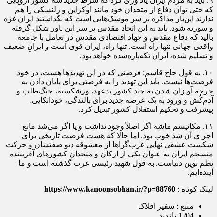
۹. باید به مردم ایران یادآوری کرد که شرط جدید سه کشور اروپایی
که حتی توان دفاع از متحدان خود مانند اوکراین و زلنسکی را هم
ندارند این‌بار مذاکره بر سر موشک‌هایی است که نگذاشتند ایران غزه
و سوریه شود. باید به این اتحاد مقدس بر سر این باور شکل گرفته
بالید که دفاع مقدس و جهاد اقتصادی مقدس در تعامل با جامعه
واقعی جهانی تنها راه است. تنها راه، ایران قوی است و ایرانِ ضعیف
و تسلیم شده، ایران تکه‌پاره‌شده خواهد بود.
۱۰. به قول حاج قاسم: فرصتی که در این تهدیدها هست، در خود
فرصت‌ها نیست. باید این تهدید را به فرصتی برای پایان دادن به
چرخه آویزان شدن به چند کشور بدعهد، ورشکسته، جنگ‌طلب و
آدم‌کُش و ورود به یک عرصه جدید برای بالندگی، خوداتکایی،
پیشرفت و تحکیم استقلال کشور تبدیل کرد.
۱۱. مکانیسم ماشه اگر اصلاً وجود نداشت و یا اگر می‌شد مانع
اجرای آن شد خوب بود. اما حالا که هست فرصت تاریخی برای
شکست عشقی نهایی غرب‌گراها از معشوقه دیو صفتشان و حرکت
منسجم ایران به عنوان یکی از ارکان و متحدان کشورهای آفریننده
نظم نوین دنیاست. به قول شهید رئیسی غرب گذشته است و ما
آینده‌ایم.
لینک کوتاه :
https://www.kanoonsobhan.ir/?p=88760
منبع : سفیر افلاک
1204 بازدید