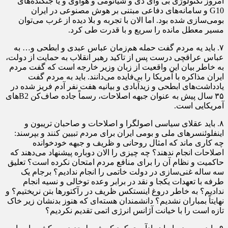
امروز تکنولوژی بی وای دی و شیائومی و هواوی و یا جنگنده‌های
G10 و سامانه‌های دفاعی مبتنی بر هوش مصنوعی در ایران
بومی‌‎سازی شده بود. اما الان با تجربه و بلا دیده از غرب می‌توان
مسیر معطل مانده را سریع و با قدرت طی کرد.
۷. باید یه مردم گفت حمله هم‌زمان عباس عبدی و ابطحی و… به
عباس عراقچی درست پس از تاکید رهبر انقلاب به حمایت از دولت،
به خاطر بیان این واقعیت از زبان وزیر خارجه است که گفت مردم
ایران مذاکره با آمریکا را بی‌فایده می‌دانند. باید به مردم گفت
یادداشت‌های ابطحی و زیدآبادی و بیانیه هفت نفر آدم فریز شده در
۳۵ سال پیش به عنوان جبهه اصلاحات، رسماً جاده صاف‌کن B2های
آمریکایی است.
۸. باید عقلای سیاسی اصولگرا و اصلاحات و صاحبان تریبون و
اینفلوئنسرهای ملی و بومی ایران برای مردم تبیین کنند و بپرسند:
چه کاری ماند که امثال روحانی و ظریف و جبهه خودخوانده
اصلاحات انجام ندهند؟ چه چیزی را الان دوباره پیشنهاد می‌دهند که
حاکمیت و نظام آن را برای منافع مردم امتحان نکرده است؟ تعلیق
سه ساله غنی‌سازی در دولت خاتمی را انجام ندادیم؟ برجام یک
طرفه با تعهدات یکجا و نقد در برابر وعده توخالی و نسیه انجام
ندادیم؟ به خاطر دروغ اینستکس ظریف در رآکتورها بتن نریختیم؟ و
نهایتاً بمباران نشدیم؟ دانشمندان هسته‌ای که هنوز بدنشان زیر خاک
تازه است را با خیانت آژانس انرژی اتمی تقدیم نکردیم؟