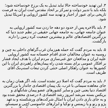
۳. این تهدید خودساخته حالا نباید تبدیل به یک برزخ خودساخته شود؛
بلکه باید با تدبیر دولت و تمرکز بر اتحاد مقدس امت ایران به فرصت
تاریخی برای عبور از اجبار و تهدید سه کشور اروپایی و آمریکا تبدیل
شود.
۴. باید بالاخره پس از حدود دو دهه جا زدن سه کشور اروپایی به
عنوان جامعه جهانی، به جامعه جهانی حقیقی در نظم جدید دنیا که
بزرگترین اقتصادهای عالم و بیشترین جمعیت کره زمین را دارند
بازگشت.
۵. باید به مردم گفت که حمله هم‌زمان غرب‌گراهای داخلی به چین و
روسیه به عنوان مخالفان جدی اقدام خصمانه سه کشور اروپایی
علیه ایران و مدافعان حق غنی‌سازی مردم ایران با هدف ایجاد فشار
بر افکار عمومی برای بسته شدن راه پیمان‌های راهبردی ایران با این
کشورها به عنوان راهکار اصلی خنثی کردن تبعات اسنپ‌بک آقای
ظریف است.
۶. باید به مردم گفت که اصلا دیر نشده است. بله، اگر همان زمان به
جای معاهده سیمانی با غرب، یک پیمان اقتصادی جاندار با بزرگترین
اقتصاد دنیا یعنی چین و سایر کشورهای عضو پیمان شانگهای و
بریکس بسته می‌شد امروز رشد اقتصادی ۸ درصدی محقق شده بود
و به جای بازی دادن ایران با امثال شرکت‌های ورشکسته و بدعهد
پژو و رنو و یا زیمنس و نوکیا و ابزارهای جاسوسی اچ‌پی و سیسکو،