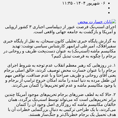
۰۶ شهریور ۱۴۰۴ - ۱۱:۳۵
اجرای اسنپ‌بک فرصت عبور از دیپلماسی اجباری ۳ کشور اروپایی
و آمریکا و بازگشت به جامعه جهانی واقعی‌ است.
به گزارش پایگاه خبری تحلیلی کانون سبحان، به نقل از پایگاه خبری
سفیرافلاک، امیرعلی ایرانمهر کارشناس سیاسی نوشت: تهدید
مکانیسم ماشه (اسنپ‌بک) به عنوان دست‌پخت ظریف و روحانی در
برجام را چگونه به فرصت تبدیل کنیم؟
۱. در روزهایی که رهبر معظم انقلاب عدم توجه به شروط اجرای
برجام را با عنوان خسارت محض توصیف کردند، خالق اصلی برجام
یعنی آقای روحانی و ظریف صراحتاً و با عدم صداقت، نواقص مهم
این طفل مرده به دنیا آمده را مانند امکان خروج ترامپ از برجام و
یا وجود مکانیسم ماشه و عدم لغو تحریم‌ها را کتمان می‌کردند.
۲. حالا که به لطف ضررهای برجام تحریم‌های موجود آمریکا چندین
برابر تحریم‌هایی است که می‌تواند توسط اسنپ‌بک برگردد، همان
خالقان مکانیسم ماشه که روزگاری اصل وجود آن را کتمان
می‌کردند، با یک طراحی ترکیبی به دنبال بزرگنمایی خطرات آن با
هدف تحمیل یک برجام خطرناک‌تر و جنگ‌ساز هستند.