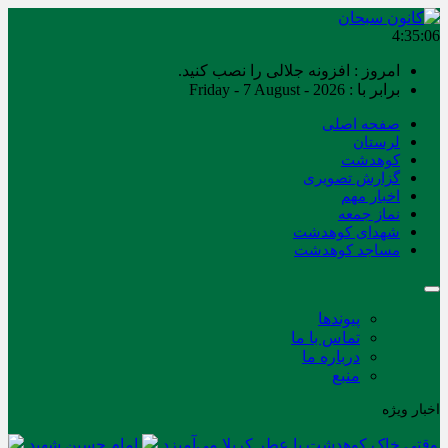
4:35:06
امروز : افزونه جلالی را نصب کنید.
برابر با : Friday - 7 August - 2026
صفحه اصلی
لرستان
کوهدشت
گزارش تصویری
اخبار مهم
نماز جمعه
شهدای کوهدشت
مساجد کوهدشت
پیوندها
تماس با ما
درباره ما
منبع
اخبار ویژه
وقتی خاک کوهدشت با عطر کربلا می‌آمیزد
امام حسین شهید