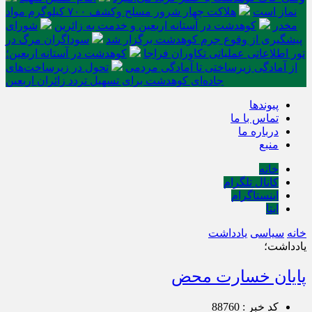
نماز است
هلاکت چهار شرور مسلح وکشف ۷۰۰ کیلوگرم مواد
مخدر
کوهدشت در آستانه اربعین و خدمت‌ به زائرین
شورای
پیشگیری از وقوع جرم کوهدشت برگزار شد
سوداگران مرگ در
تور اطلاعاتی عملیاتی تکاوران فراجا
کوهدشت در آستانه اربعین؛
از آمادگی زیرساختی تا آمادگی مردمی
تحول در زیرساخت‌های
جاده‌ای کوهدشت برای تسهیل تردد زائران اربعین
پیوندها
تماس با ما
درباره ما
منبع
خانه
کانال تلگرام
اینستاگرام
ایتا
خانه
سیاسی
یادداشت
یادداشت؛
پایان خسارت محض
کد خبر : 88760