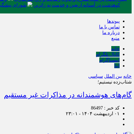
کوهدشت در آستانه اربعین و خدمت‌ به زائرین
شورای پیشگیر
پیوندها
تماس با ما
درباره ما
منبع
خانه
کانال تلگرام
اینستاگرام
ایتا
خانه
بین الملل
سیاسی
شتاب‌زده نیستیم؛
گام‌های هوشمندانه در مذاکرات غیر مستقیم
کد خبر : 86497
۰۱ اردیبهشت ۱۴۰۴ - ۲۳:۰۱