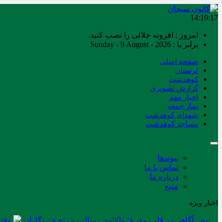
14:19:18
امروز : افزونه جلالی را نصب کنید.
برابر با : Sunday - 9 August - 2026
صفحه اصلی
لرستان
کوهدشت
گزارش تصویری
اخبار مهم
نماز جمعه
شهدای کوهدشت
مساجد کوهدشت
پیوندها
تماس با ما
درباره ما
منبع
اخبار ویژه
نبض آگاهی در قلب مفرغ؛ واکاوی رسالت و رنج خبرنگاران
وقتی