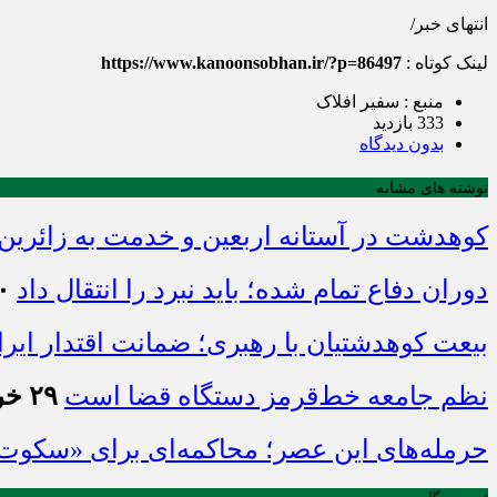
انتهای خبر/
لینک کوتاه :
https://www.kanoonsobhan.ir/?p=86497
منبع : سفیر افلاک
333 بازدید
بدون دیدگاه
نوشته های مشابه
کوهدشت در آستانه اربعین و خدمت‌ به زائرین
دوران دفاع تمام شده؛ باید نبرد را انتقال داد
۲۰ تیر 
بیعت کوهدشتیان با رهبری؛ ضمانت اقتدار ایران
نظم جامعه خط‌قرمز دستگاه قضا است
۲۹ خرداد ۱۴۰۵ - ۲۰:۲۷
حرمله‌های این عصر؛ محاکمه‌ای برای «سکوت