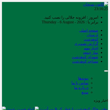
23:16:26
امروز : افزونه جلالی را نصب کنید.
برابر با : Thursday - 6 August - 2026
صفحه اصلی
لرستان
کوهدشت
گزارش تصویری
اخبار مهم
نماز جمعه
شهدای کوهدشت
مساجد کوهدشت
پیوندها
تماس با ما
درباره ما
منبع
اخبار ویژه
وقتی خاک کوهدشت با عطر کربلا می‌آمیزد
امام حسین شهید