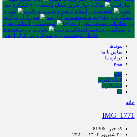
نماز است
هلاکت چهار شرور مسلح وکشف ۷۰۰ کیلوگرم مواد
مخدر
کوهدشت در آستانه اربعین و خدمت‌ به زائرین
شورای
پیشگیری از وقوع جرم کوهدشت برگزار شد
سوداگران مرگ در
تور اطلاعاتی عملیاتی تکاوران فراجا
کوهدشت در آستانه اربعین؛
از آمادگی زیرساختی تا آمادگی مردمی
تحول در زیرساخت‌های
جاده‌ای کوهدشت برای تسهیل تردد زائران اربعین
پیوندها
تماس با ما
درباره ما
منبع
خانه
کانال تلگرام
اینستاگرام
ایتا
خانه
IMG_1771
کد خبر : 81306
۳۰ شهریور ۱۴۰۳ - ۲۳:۲۰