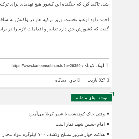
شد، تاکید کرد که جنگنده این کشور هیچ تهدیدی برای ترکیه نبوده و 4 کیلومتر با مرز این کشور فا
احمد داود اوغلو نخست وزیر ترکیه هم در واکنش به س
گفت که کشورش حق دارد تدابیر و اقدامات لازم را در براب
لینک کوتاه :
https://www.kanoonsobhan.ir/?p=20359
827 بازدید
بدون دیدگاه
نوشته های مشابه
وقتی خاک کوهدشت با عطر کربلا می‌آمیزد
امام حسین شهید نماز است
هلاکت چهار شرور مسلح وکشف ۷۰۰ کیلوگرم مواد مخدر