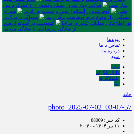
نماز است
هلاکت چهار شرور مسلح وکشف ۷۰۰ کیلوگرم مواد
مخدر
کوهدشت در آستانه اربعین و خدمت‌ به زائرین
شورای
پیشگیری از وقوع جرم کوهدشت برگزار شد
سوداگران مرگ در
تور اطلاعاتی عملیاتی تکاوران فراجا
کوهدشت در آستانه اربعین؛
از آمادگی زیرساختی تا آمادگی مردمی
پیوندها
تماس با ما
درباره ما
منبع
خانه
کانال تلگرام
اینستاگرام
ایتا
خانه
photo_2025-07-02_03-07-57
کد خبر : 88009
۱۱ تیر ۱۴۰۴ - ۲۰:۴۰