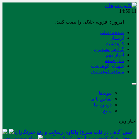
14:59:11
امروز : افزونه جلالی را نصب کنید.
صفحه اصلی
لرستان
کوهدشت
گزارش تصویری
اخبار مهم
نماز جمعه
شهدای کوهدشت
مساجد کوهدشت
پیوندها
تماس با ما
درباره ما
منبع
اخبار ویژه
نبض آگاهی در قلب مفرغ؛ واکاوی رسالت و رنج خبرنگاران
وقتی خاک کوهدشت با عطر کربلا می‌آمیزد
امام حسین شهید