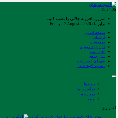
15:24:06
امروز : افزونه جلالی را نصب کنید.
برابر با : Friday - 7 August - 2026
صفحه اصلی
لرستان
کوهدشت
گزارش تصویری
اخبار مهم
نماز جمعه
شهدای کوهدشت
مساجد کوهدشت
پیوندها
تماس با ما
درباره ما
منبع
اخبار ویژه
وقتی خاک کوهدشت با عطر کربلا می‌آمیزد
امام حسین شه