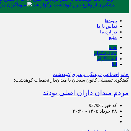
پیشگیری از وقوع جرم کوهدشت برگزار شد
سوداگران مرگ 
پیوندها
تماس با ما
درباره ما
منبع
خانه
کانال تلگرام
اینستاگرام
ایتا
خانه
اجتماعی
فرهنگی و هنری
کوهدشت
گفتگوی تفصیلی کانون سبحان با میدان‌دار تجمعات کوهدشت؛
مردم میدان داران اصلی بودند
کد خبر : 92798
۲۸ خرداد ۱۴۰۵ - ۲۰:۳۰