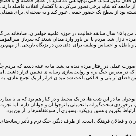
ان فعال تبدیل شدند. حتی نوجوانانی که شاید در ظاهر فاصله‌ای با فض
از جامعه که شاید برخی تصور می‌کردند با گفتمان انقلاب فاصله دارند،
وانسته بود از سطح یک حضور جمعی عبور کند و به صحنه‌ای برای همدلی
یکی از عناصر اصلی شکل‌دهنده میدان، ایمان و انگیزه قلبی مردم بود. من با ۱۵ سال سابقه فعالی
دم نازل شد. مردم با این باور وارد میدان شدند که سرباز امیرالمؤ
باطل، و احساس وظیفه برای ادای دین در بزنگاه تاریخی، از مهم‌ترین
‌صورت عملی در رفتار مردم دیده می‌شد. ما به عینه دیدیم که مردم چگو
ی که در معرض جنگ نرم و روایت‌سازی رسانه‌ای دشمن قرار داشت. اما د
ن فضای تربیتی و اقناعی باعث شد میدان فراتر از یک تجمع عادی، به
وجوان ما در این شب ها، در یک محیط و در کنار هم بود که ما با نظا
خوردی سخت‌گیرانه یا تحمیلی با نوجوانان و جوانان دارم. اما تجربه 
تباط بگیریم و همین رویکرد، بسیاری از سوءتفاهم‌ها را از بین برد.
اران و فعالان فرهنگی است. از طرف دیگر، جنگ نرم و تأثیر رسانه‌های