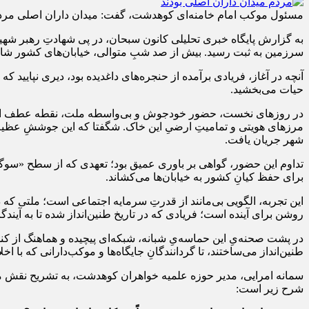
مسئول موکب امام خامنه‌ای کوهدشت، گفت: میدان داران اصلی مردم ا
به گزارش پایگاه خبری تحلیلی کانون سبحان، در پی شهادتِ رهبر شه
سرزمین به ثبت رسید. بیش از صد شبِ متوالی، خیابان‌های کشور شاهد رژه
آنچه در آغاز، فریادی برآمده از حنجره‌های داغدیده بود، دیری نپایید ک
حیات می‌بخشید.
در روزهای نخست، حضور خودجوش و بی‌واسطه ملت، نقطه عطف این حماسه
مرزهای هویتی و تمامیتِ ارضیِ این خاک. شگفتا که این جوششِ عظیم،
شهر جریان یافت.
تداوم این حضور، گواهی بر باوری عمیق بود؛ تعهدی که از سطح «سوگوا
برای حفظ کیانِ کشور به خیابان‌ها می‌کشاند.
این تجربه، الگویی بی‌مانند از قدرتِ سرمایه اجتماعی است؛ ملتی که 
روشن برای آینده است؛ فریادی که در تاریخ طنین‌انداز شده تا به آیند
در پشت صحنه‌یِ این حماسه‌یِ شبانه، شبکه‌ای پیچیده و هماهنگ از کن
طنین‌انداز می‌ساختند، تا گردانندگانِ جایگاه‌ها و موکب‌دارانی که با ا
سمانه امرایی، مدیر حوزه علمیه خواهران کوهدشت، به تشریح نقش مح
شرح زیر است: