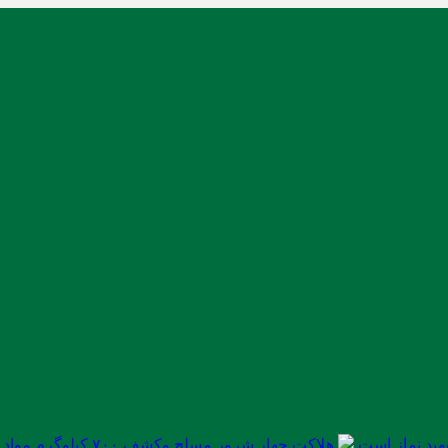
ید نماز است
هلاکت چهار شرور مسلح وکشف ۷۰۰ کیلوگرم مواد مخدر