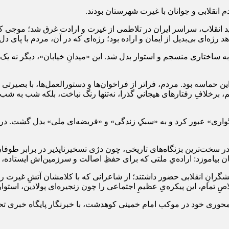
نقلابی و جوانان با غیرت شهرستان بودند.
ید انقلاب، سراسر ایران در تلاطمی از غیرت و ارادت غرق شد؛ موجی 
‌ای بی‌بدیل از ایمان و اراده بود؛ رژه‌ای که در آن، مردم با پای دل به
ه به ساختاری منسجم و استوار بدل شد. این «میدانِ خیابان»، دیگر نه یک 
 بود. مردم، فراتر از فراخوان‌ها و دستورالعمل‌ها، با بصیرتی جمع
 برخلافِ رفتارهای هیجانیِ گذرا، نه‌تنها رنگ نباخت، بلکه شب به ش
ری» عبور کرد و به «سبکِ زندگی» و «فریضه‌ای ملی» بدل گشت. در نگاه
در سخت‌ترین بزنگاه‌های تاریخی، چون دژی تسخیرناپذیر در برابر طوفان
گان بیاموزد: اراده‌یِ ملتی که برای حفظِ اصالت و سرزمین‌اش ایستاده،
شگرانِ انقلابی حضور داشتند؛ از شاعرانی که با کلامشان آتشِ غیرت را
خلاصِ تمام، این پیکره‌یِ عظیمِ اجتماعی را چون زنجیره‌ای پولادین، استو
وری خود در موکب امام خمینی کوهدشت، با خبرنگار پایگاه خبری تحل