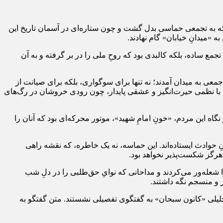
که به تجمعی حماسی بدل گشت و چون ستاره‌ای در آسمان تاریخ این
 «میدانِ خیابان» گام نهادند.
تجمع ساده، بلکه کالبدی بود که روحِ ملی را در بر گرفته و به آن
ی به میدان آمدند؛ نه تنها برای سوگواری، بلکه برای صیانت از
ب با نظمی حیرت‌انگیز و عشقی پایدار، چون رودی خروشان در رگ‌های
 این مردم، «خونِ امامِ شهید»، موتور محرکه‌ای بود که آنان را
ِ حوادث ایستاده‌اند. این حماسه، نه یک خاطره، که نقشه راهی
 هرگز شکست‌پذیر نخواهد بود.
 شعله‌ور می‌کردند و مداحانی که نوایِ حق‌طلبی را در دلِ شب
ار و منسجم نگه داشتند.
یلی «کانون سبحان» به گفتگوی تفصیلی نشستند. متن گفتگو به